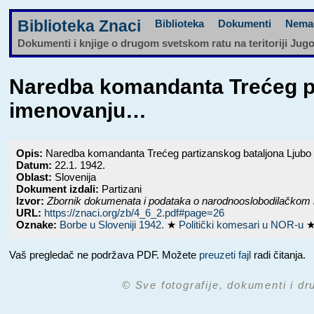
Biblioteka Znaci
Biblioteka
Dokumenti
Nema
Dokumenti i knjige o drugom svetskom ratu na teritoriji Jug
Naredba komandanta Trećeg pa
imenovanju…
Opis:
Naredba komandanta Trećeg partizanskog bataljona Ljubo Še
Datum:
22.1. 1942.
Oblast:
Slovenija
Dokument izdali:
Partizani
Izvor:
Zbornik dokumenata i podataka o narodnooslobodilačkom 
URL:
https://znaci.org/zb/4_6_2.pdf#page=26
Oznake:
Borbe u Sloveniji 1942.
★
Politički komesari u NOR-u
Vaš pregledač ne podržava PDF. Možete
preuzeti fajl
radi čitanja.
© Sve fotografije, dokumenti i dr