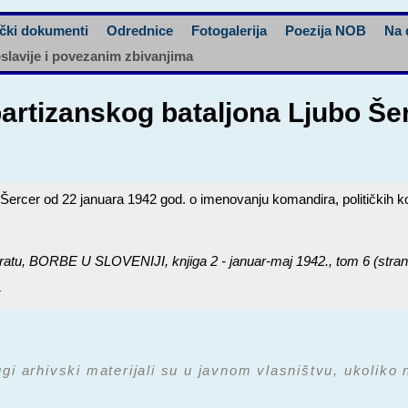
čki dokumenti
Odrednice
Fotogalerija
Poezija NOB
Na 
oslavije i povezanim zbivanjima
rtizanskog bataljona Ljubo Šer
rcer od 22 januara 1942 god. o imenovanju komandira, političkih kom
ratu,
BORBE U SLOVENIJI, knjiga 2 - januar-maj 1942.
, tom 6 (stra
★
ugi arhivski materijali su u javnom vlasništvu, ukoliko