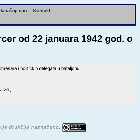
današnji dan
Kontakt
cer od 22 januara 1942 god. o
esara i političkih delegata u bataljonu
na 26.)
 nije drukčije naznačeno.