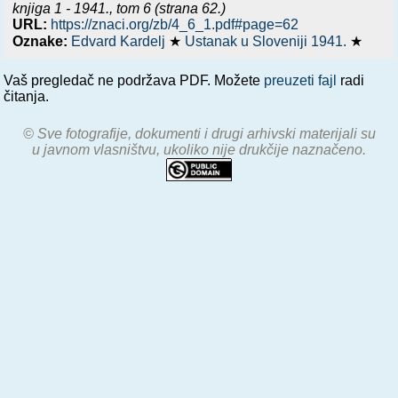
knjiga 1 - 1941.
, tom 6 (strana 62.)
URL:
https://znaci.org/zb/4_6_1.pdf#page=62
Oznake:
Edvard Kardelj
★
Ustanak u Sloveniji 1941.
★
Vaš pregledač ne podržava PDF. Možete
preuzeti fajl
radi
čitanja.
© Sve fotografije, dokumenti i drugi arhivski materijali su
u javnom vlasništvu, ukoliko nije drukčije naznačeno.