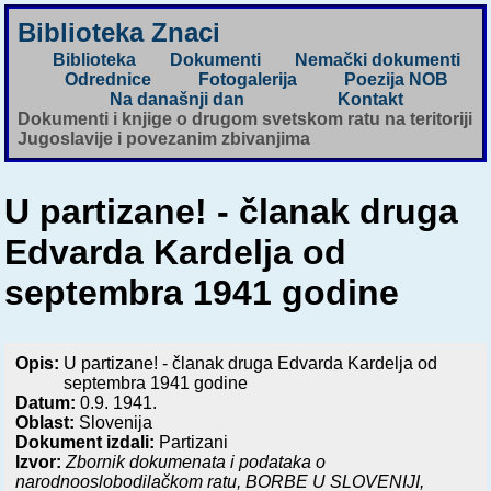
Biblioteka Znaci
Biblioteka
Dokumenti
Nemački dokumenti
Odrednice
Fotogalerija
Poezija NOB
Na današnji dan
Kontakt
Dokumenti i knjige o drugom svetskom ratu na teritoriji
Jugoslavije i povezanim zbivanjima
U partizane! - članak druga
Edvarda Kardelja od
septembra 1941 godine
Opis:
U partizane! - članak druga Edvarda Kardelja od
septembra 1941 godine
Datum:
0.9. 1941.
Oblast:
Slovenija
Dokument izdali:
Partizani
Izvor:
Zbornik dokumenata i podataka o
narodnooslobodilačkom ratu,
BORBE U SLOVENIJI,