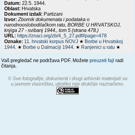
Datum:
22.5. 1944.
Oblast:
Hrvatska
Dokument izdali:
Partizani
Izvor:
Zbornik dokumenata i podataka o
narodnooslobodilačkom ratu,
BORBE U HRVATSKOJ,
knjiga 27 - svibanj 1944.
, tom 5 (strana 478.)
URL:
https://znaci.org/zb/4_5_27.pdf#page=478
Oznake:
11. hrvatski korpus NOVJ
★
Borbe u Hrvatskoj
1944.
★
Borbe u Dalmaciji 1944.
★
Ranjenici u ratu
★
Vaš pregledač ne podržava PDF. Možete
preuzeti fajl
radi
čitanja.
© Sve fotografije, dokumenti i drugi arhivski materijali su
u javnom vlasništvu, ukoliko nije drukčije naznačeno.