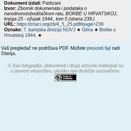
Dokument izdali:
Partizani
Izvor:
Zbornik dokumenata i podataka o
narodnooslobodilačkom ratu,
BORBE U HRVATSKOJ,
knjiga 25 - ožujak 1944.
, tom 5 (strana 239.)
URL:
https://znaci.org/zb/4_5_25.pdf#page=239
Oznake:
7. banijska divizija NOVJ
★
Glina
★
Borbe u
Hrvatskoj 1944.
★
Vaš pregledač ne podržava PDF. Možete
preuzeti fajl
radi
čitanja.
© Sve fotografije, dokumenti i drugi arhivski materijali su
u javnom vlasništvu, ukoliko nije drukčije naznačeno.