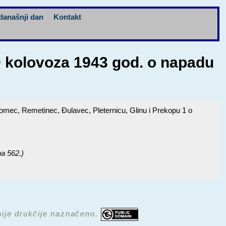
današnji dan
Kontakt
0 kolovoza 1943 god. o napadu
mec, Remetinec, Đulavec, Pleternicu, Glinu i Prekopu 1 o
na 562.)
 nije drukčije naznačeno.