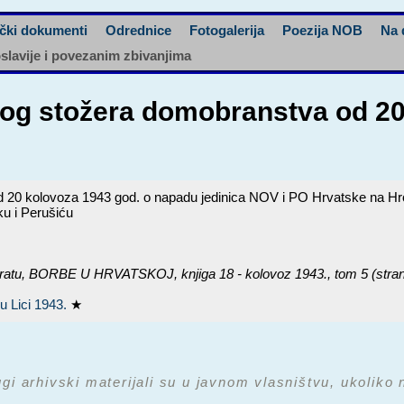
čki dokumenti
Odrednice
Fotogalerija
Poezija NOB
Na 
oslavije i povezanim zbivanjima
vnog stožera domobranstva od 2
d 20 kolovoza 1943 god. o napadu jedinica NOV i PO Hrvatske na Hro
u i Perušiću
ratu,
BORBE U HRVATSKOJ, knjiga 18 - kolovoz 1943.
, tom 5 (stra
u Lici 1943.
★
ugi arhivski materijali su u javnom vlasništvu, ukoliko