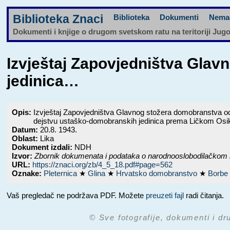
Biblioteka Znaci
Biblioteka
Dokumenti
Nema
Dokumenti i knjige o drugom svetskom ratu na teritoriji Jug
Izvještaj Zapovjedništva Gla
jedinica…
Opis:
Izvještaj Zapovjedništva Glavnog stožera domobranstva o
dejstvu ustaško-domobranskih jedinica prema Ličkom Osik
Datum:
20.8. 1943.
Oblast:
Lika
Dokument izdali:
NDH
Izvor:
Zbornik dokumenata i podataka o narodnooslobodilačkom 
URL:
https://znaci.org/zb/4_5_18.pdf#page=562
Oznake:
Pleternica
★
Glina
★
Hrvatsko domobranstvo
★
Borbe 
Vaš pregledač ne podržava PDF. Možete
preuzeti fajl
radi čitanja.
© Sve fotografije, dokumenti i dr