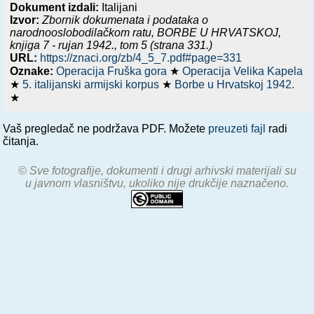
Dokument izdali:
Italijani
Izvor:
Zbornik dokumenata i podataka o
narodnooslobodilačkom ratu,
BORBE U HRVATSKOJ,
knjiga 7 - rujan 1942.
, tom 5 (strana 331.)
URL:
https://znaci.org/zb/4_5_7.pdf#page=331
Oznake:
Operacija Fruška gora
★
Operacija Velika Kapela
★
5. italijanski armijski korpus
★
Borbe u Hrvatskoj 1942.
★
Vaš pregledač ne podržava PDF. Možete
preuzeti fajl
radi
čitanja.
© Sve fotografije, dokumenti i drugi arhivski materijali su
u javnom vlasništvu, ukoliko nije drukčije naznačeno.