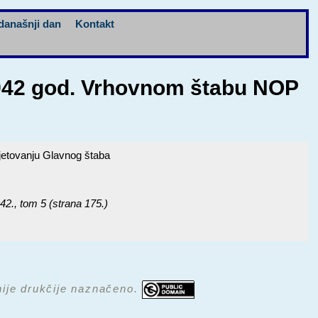
današnji dan
Kontakt
1942 god. Vrhovnom štabu NOP
jetovanju Glavnog štaba
42.
, tom 5 (strana 175.)
 nije drukčije naznačeno.