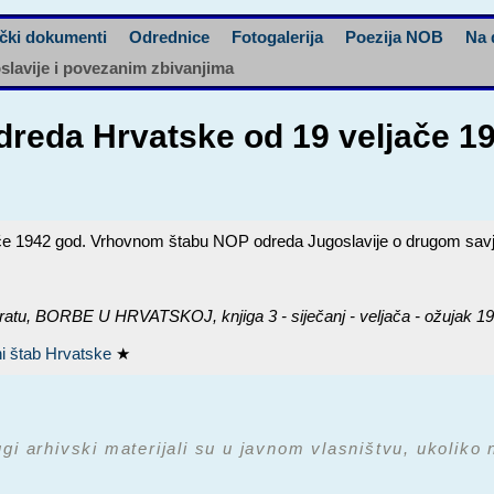
čki dokumenti
Odrednice
Fotogalerija
Poezija NOB
Na 
oslavije i povezanim zbivanjima
odreda Hrvatske od 19 veljače 
ače 1942 god. Vrhovnom štabu NOP odreda Jugoslavije o drugom sav
ratu,
BORBE U HRVATSKOJ, knjiga 3 - siječanj - veljača - ožujak 19
i štab Hrvatske
★
ugi arhivski materijali su u javnom vlasništvu, ukoliko