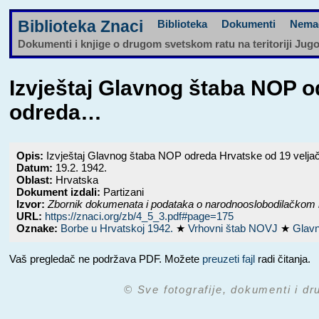
Biblioteka Znaci
Biblioteka
Dokumenti
Nema
Dokumenti i knjige o drugom svetskom ratu na teritoriji Jug
Izvještaj Glavnog štaba NOP 
odreda…
Opis:
Izvještaj Glavnog štaba NOP odreda Hrvatske od 19 velj
Datum:
19.2. 1942.
Oblast:
Hrvatska
Dokument izdali:
Partizani
Izvor:
Zbornik dokumenata i podataka o narodnooslobodilačkom 
URL:
https://znaci.org/zb/4_5_3.pdf#page=175
Oznake:
Borbe u Hrvatskoj 1942.
★
Vrhovni štab NOVJ
★
Glavn
Vaš pregledač ne podržava PDF. Možete
preuzeti fajl
radi čitanja.
© Sve fotografije, dokumenti i dr