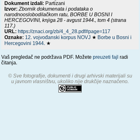
Dokument izdali:
Partizani
Izvor:
Zbornik dokumenata i podataka o
narodnooslobodilačkom ratu,
BORBE U BOSNI I
HERCEGOVINI, knjiga 28 - avgust 1944.
, tom 4 (strana
117.)
URL:
https://znaci.org/zb/4_4_28.pdf#page=117
Oznake:
12. vojvođanski korpus NOVJ
★
Borbe u Bosni i
Hercegovini 1944.
★
Vaš pregledač ne podržava PDF. Možete
preuzeti fajl
radi
čitanja.
© Sve fotografije, dokumenti i drugi arhivski materijali su
u javnom vlasništvu, ukoliko nije drukčije naznačeno.