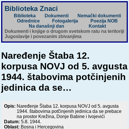
Biblioteka Znaci
Biblioteka
Dokumenti
Nemački dokumenti
Odrednice
Fotogalerija
Poezija NOB
Na današnji dan
Kontakt
Dokumenti i knjige o drugom svetskom ratu na teritoriji
Jugoslavije i povezanim zbivanjima
Naređenje Štaba 12.
korpusa NOVJ od 5. avgusta
1944. štabovima potčinjenih
jedinica da se…
Opis:
Naređenje Štaba 12. korpusa NOVJ od 5. avgusta
1944. štabovima potčinjenih jedinica da se prebace
na prostor Krežina, Donje Babine i Ivojevići
Datum:
5.8. 1944.
Oblast:
Bosna i Hercegovina