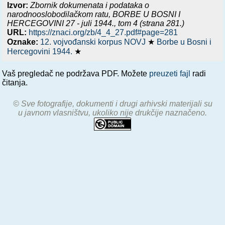
Izvor:
Zbornik dokumenata i podataka o
narodnooslobodilačkom ratu,
BORBE U BOSNI I
HERCEGOVINI 27 - juli 1944.
, tom 4 (strana 281.)
URL:
https://znaci.org/zb/4_4_27.pdf#page=281
Oznake:
12. vojvođanski korpus NOVJ
★
Borbe u Bosni i
Hercegovini 1944.
★
Vaš pregledač ne podržava PDF. Možete
preuzeti fajl
radi
čitanja.
© Sve fotografije, dokumenti i drugi arhivski materijali su
u javnom vlasništvu, ukoliko nije drukčije naznačeno.