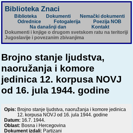
Biblioteka Znaci
Biblioteka
Dokumenti
Nemački dokumenti
Odrednice
Fotogalerija
Poezija NOB
Na današnji dan
Kontakt
Dokumenti i knjige o drugom svetskom ratu na teritoriji
Jugoslavije i povezanim zbivanjima
Brojno stanje ljudstva,
naoružanja i komore
jedinica 12. korpusa NOVJ
od 16. jula 1944. godine
Opis:
Brojno stanje ljudstva, naoružanja i komore jedinica
12. korpusa NOVJ od 16. jula 1944. godine
Datum:
16.7. 1944.
Oblast:
Bosna i Hercegovina
Dokument izdali:
Partizani