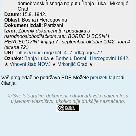
domobranskih snaga na putu Banja Luka - Mrkonjić
Grad
Datum:
15.9. 1942.
Oblast:
Bosna i Hercegovina
Dokument izdali:
Partizani
Izvor:
Zbornik dokumenata i podataka o
narodnooslobodilačkom ratu,
BORBE U BOSNI I
HERCEGOVINI, knjiga 7 - septembar-oktobar 1942.
, tom 4
(strana 72.)
URL:
https://znaci.org/zb/4_4_7.pdf#page=72
Oznake:
Banja Luka
★
Borbe u Bosni i Hercegovini 1942.
★
Vrhovni štab NOVJ
★
Mrkonjić Grad
★
Vaš pregledač ne podržava PDF. Možete
preuzeti fajl
radi
čitanja.
© Sve fotografije, dokumenti i drugi arhivski materijali su
u javnom vlasništvu, ukoliko nije drukčije naznačeno.