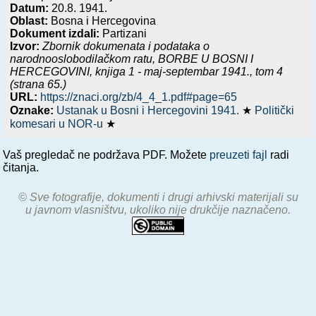
Datum:
20.8. 1941.
Oblast:
Bosna i Hercegovina
Dokument izdali:
Partizani
Izvor:
Zbornik dokumenata i podataka o
narodnooslobodilačkom ratu,
BORBE U BOSNI I
HERCEGOVINI, knjiga 1 - maj-septembar 1941.
, tom 4
(strana 65.)
URL:
https://znaci.org/zb/4_4_1.pdf#page=65
Oznake:
Ustanak u Bosni i Hercegovini 1941.
★
Politički
komesari u NOR-u
★
Vaš pregledač ne podržava PDF. Možete
preuzeti fajl
radi
čitanja.
© Sve fotografije, dokumenti i drugi arhivski materijali su
u javnom vlasništvu, ukoliko nije drukčije naznačeno.