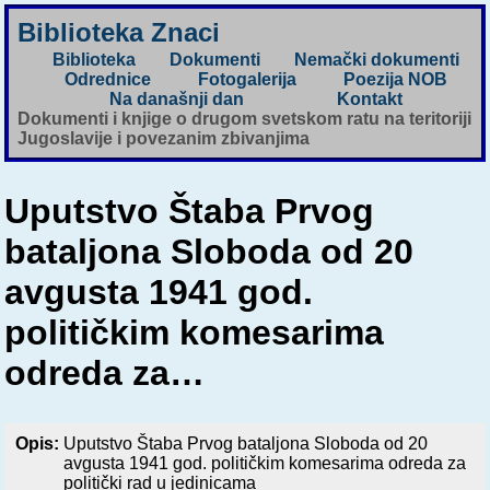
Biblioteka Znaci
Biblioteka
Dokumenti
Nemački dokumenti
Odrednice
Fotogalerija
Poezija NOB
Na današnji dan
Kontakt
Dokumenti i knjige o drugom svetskom ratu na teritoriji
Jugoslavije i povezanim zbivanjima
Uputstvo Štaba Prvog
bataljona Sloboda od 20
avgusta 1941 god.
političkim komesarima
odreda za…
Opis:
Uputstvo Štaba Prvog bataljona Sloboda od 20
avgusta 1941 god. političkim komesarima odreda za
politički rad u jedinicama