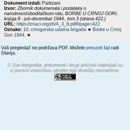
Dokument izdali:
Partizani
Izvor:
Zbornik dokumenata i podataka o
narodnooslobodilačkom ratu,
BORBE U CRNOJ GORI,
knjiga 8 - juli-decembar 1944.
, tom 3 (strana 422.)
URL:
https://znaci.org/zb/4_3_8.pdf#page=422
Oznake:
10. crnogorska udarna brigada
★
Borbe u Crnoj
Gori 1944.
★
Vaš pregledač ne podržava PDF. Možete
preuzeti fajl
radi
čitanja.
© Sve fotografije, dokumenti i drugi arhivski materijali su
u javnom vlasništvu, ukoliko nije drukčije naznačeno.