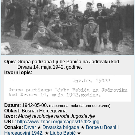
Opis:
Grupa partizana Ljube Babića na Jadroviku kod
Drvara 14. maja 1942. godine.
Izvorni opis:
Datum:
1942-05-00.
(napomena: neki datumi su okvirni)
Oblast:
Bosna i Hercegovina
Izvor:
Muzej revolucije naroda Jugoslavije
URL:
http://www.znaci.org/images/15422.jpg
Oznake:
Drvar
★
Drvarska brigada
★
Borbe u Bosni i
Hercegovini 1942.
★
Ljubo Babić
★