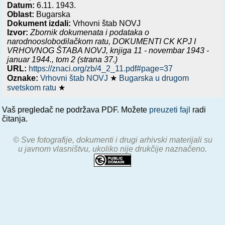
Datum:
6.11. 1943.
Oblast:
Bugarska
Dokument izdali:
Vrhovni štab NOVJ
Izvor:
Zbornik dokumenata i podataka o
narodnooslobodilačkom ratu,
DOKUMENTI CK KPJ I
VRHOVNOG ŠTABA NOVJ, knjiga 11 - novembar 1943 -
januar 1944.
, tom 2 (strana 37.)
URL:
https://znaci.org/zb/4_2_11.pdf#page=37
Oznake:
Vrhovni štab NOVJ
★
Bugarska u drugom
svetskom ratu
★
Vaš pregledač ne podržava PDF. Možete
preuzeti fajl
radi
čitanja.
© Sve fotografije, dokumenti i drugi arhivski materijali su
u javnom vlasništvu, ukoliko nije drukčije naznačeno.