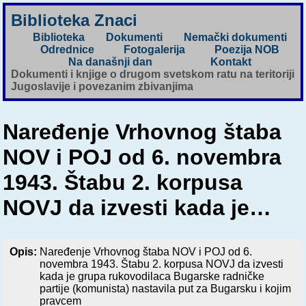
Biblioteka Znaci
Biblioteka
Dokumenti
Nemački dokumenti
Odrednice
Fotogalerija
Poezija NOB
Na današnji dan
Kontakt
Dokumenti i knjige o drugom svetskom ratu na teritoriji
Jugoslavije i povezanim zbivanjima
Naređenje Vrhovnog štaba
NOV i POJ od 6. novembra
1943. Štabu 2. korpusa
NOVJ da izvesti kada je…
Opis:
Naređenje Vrhovnog štaba NOV i POJ od 6.
novembra 1943. Štabu 2. korpusa NOVJ da izvesti
kada je grupa rukovodilaca Bugarske radničke
partije (komunista) nastavila put za Bugarsku i kojim
pravcem