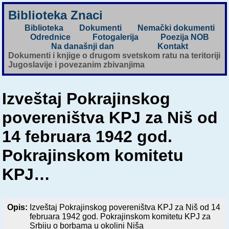
Biblioteka Znaci
Biblioteka
Dokumenti
Nemački dokumenti
Odrednice
Fotogalerija
Poezija NOB
Na današnji dan
Kontakt
Dokumenti i knjige o drugom svetskom ratu na teritoriji
Jugoslavije i povezanim zbivanjima
Izveštaj Pokrajinskog
povereništva KPJ za Niš od
14 februara 1942 god.
Pokrajinskom komitetu
KPJ…
Opis:
Izveštaj Pokrajinskog povereništva KPJ za Niš od 14
februara 1942 god. Pokrajinskom komitetu KPJ za
Srbiju o borbama u okolini Niša