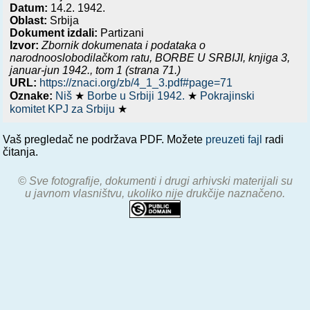
Datum:
14.2. 1942.
Oblast:
Srbija
Dokument izdali:
Partizani
Izvor:
Zbornik dokumenata i podataka o
narodnooslobodilačkom ratu,
BORBE U SRBIJI, knjiga 3,
januar-jun 1942.
, tom 1 (strana 71.)
URL:
https://znaci.org/zb/4_1_3.pdf#page=71
Oznake:
Niš
★
Borbe u Srbiji 1942.
★
Pokrajinski
komitet KPJ za Srbiju
★
Vaš pregledač ne podržava PDF. Možete
preuzeti fajl
radi
čitanja.
© Sve fotografije, dokumenti i drugi arhivski materijali su
u javnom vlasništvu, ukoliko nije drukčije naznačeno.