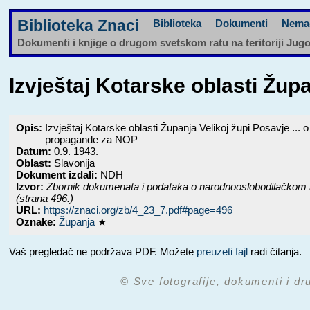
Biblioteka Znaci
Biblioteka
Dokumenti
Nema
Dokumenti i knjige o drugom svetskom ratu na teritoriji Jug
Izvještaj Kotarske oblasti Župan
Opis:
Izvještaj Kotarske oblasti Županja Velikoj župi Posavje ... o
propagande za NOP
Datum:
0.9. 1943.
Oblast:
Slavonija
Dokument izdali:
NDH
Izvor:
Zbornik dokumenata i podataka o narodnooslobodilačkom 
(strana 496.)
URL:
https://znaci.org/zb/4_23_7.pdf#page=496
Oznake:
Županja
★
Vaš pregledač ne podržava PDF. Možete
preuzeti fajl
radi čitanja.
© Sve fotografije, dokumenti i dr