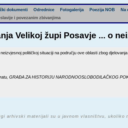
čki dokumenti
Odrednice
Fotogalerija
Poezija NOB
Na 
oslavije i povezanim zbivanjima
ja Velikoj župi Posavje ... o nei
 neizvjesnoj političkoj situaciji na području ove oblasti zbog djelovan
ratu,
GRAĐA ZA HISTORIJU NARODNOOSLOBODILAČKOG POKRETA U
ugi arhivski materijali su u javnom vlasništvu, ukoliko