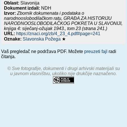
Oblast:
Slavonija
Dokument izdali:
NDH
Izvor:
Zbornik dokumenata i podataka o
narodnooslobodilačkom ratu,
GRAĐA ZA HISTORIJU
NARODNOOSLOBODILAČKOG POKRETA U SLAVONIJI,
knjiga 4: siječanj-ožujak 1943.
, tom 23 (strana 241.)
URL:
https://znaci.org/zb/4_23_4.pdf#page=241
Oznake:
Slavonska Požega
★
Vaš pregledač ne podržava PDF. Možete
preuzeti fajl
radi
čitanja.
© Sve fotografije, dokumenti i drugi arhivski materijali su
u javnom vlasništvu, ukoliko nije drukčije naznačeno.