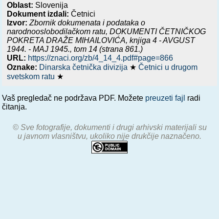
Oblast:
Slovenija
Dokument izdali:
Četnici
Izvor:
Zbornik dokumenata i podataka o
narodnooslobodilačkom ratu,
DOKUMENTI ČETNIČKOG
POKRETA DRAŽE MIHAILOVIĆA, knjiga 4 - AVGUST
1944. - MAJ 1945.
, tom 14 (strana 861.)
URL:
https://znaci.org/zb/4_14_4.pdf#page=866
Oznake:
Dinarska četnička divizija
★
Četnici u drugom
svetskom ratu
★
Vaš pregledač ne podržava PDF. Možete
preuzeti fajl
radi
čitanja.
© Sve fotografije, dokumenti i drugi arhivski materijali su
u javnom vlasništvu, ukoliko nije drukčije naznačeno.