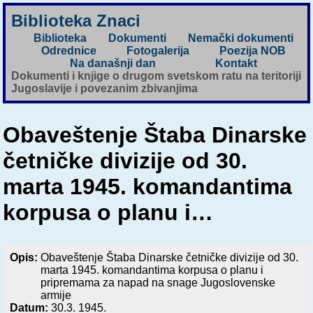
Biblioteka Znaci
Biblioteka
Dokumenti
Nemački dokumenti
Odrednice
Fotogalerija
Poezija NOB
Na današnji dan
Kontakt
Dokumenti i knjige o drugom svetskom ratu na teritoriji
Jugoslavije i povezanim zbivanjima
Obaveštenje Štaba Dinarske
četničke divizije od 30.
marta 1945. komandantima
korpusa o planu i…
Opis:
Obaveštenje Štaba Dinarske četničke divizije od 30.
marta 1945. komandantima korpusa o planu i
pripremama za napad na snage Jugoslovenske
armije
Datum:
30.3. 1945.