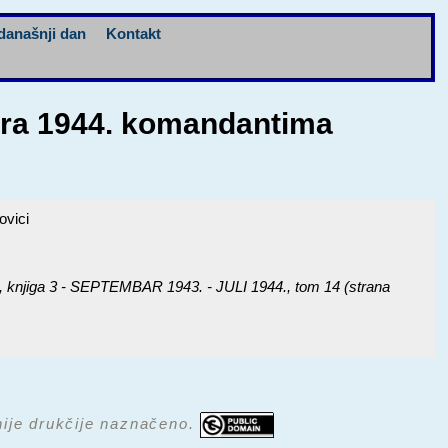
današnji dan
Kontakt
uara 1944. komandantima
ovici
iga 3 - SEPTEMBAR 1943. - JULI 1944.
, tom 14 (strana
 nije drukčije naznačeno.