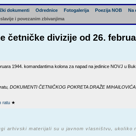
čki dokumenti
Odrednice
Fotogalerija
Poezija NOB
Na 
oslavije i povezanim zbivanjima
 četničke divizije od 26. febr
ebruara 1944. komandantima kolona za napad na jedinice NOVJ u Buk
ratu,
DOKUMENTI ČETNIČKOG POKRETA DRAŽE MIHAILOVIĆA, knj
m ratu
★
ugi arhivski materijali su u javnom vlasništvu, ukoliko