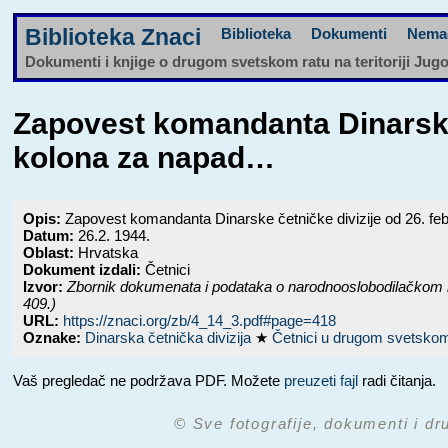
Biblioteka Znaci
Biblioteka
Dokumenti
Nema
Dokumenti i knjige o drugom svetskom ratu na teritoriji Jug
Zapovest komandanta Dinarske
kolona za napad…
Opis:
Zapovest komandanta Dinarske četničke divizije od 26. f
Datum:
26.2. 1944.
Oblast:
Hrvatska
Dokument izdali:
Četnici
Izvor:
Zbornik dokumenata i podataka o narodnooslobodilačkom 
409.)
URL:
https://znaci.org/zb/4_14_3.pdf#page=418
Oznake:
Dinarska četnička divizija
★
Četnici u drugom svetsko
Vaš pregledač ne podržava PDF. Možete
preuzeti fajl
radi čitanja.
© Sve fotografije, dokumenti i dr