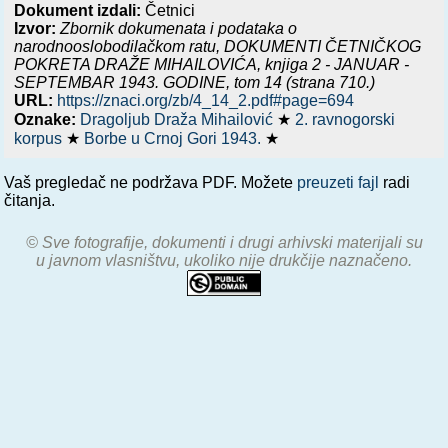
Dokument izdali:
Četnici
Izvor:
Zbornik dokumenata i podataka o
narodnooslobodilačkom ratu,
DOKUMENTI ČETNIČKOG
POKRETA DRAŽE MIHAILOVIĆA, knjiga 2 - JANUAR -
SEPTEMBAR 1943. GODINE
, tom 14 (strana 710.)
URL:
https://znaci.org/zb/4_14_2.pdf#page=694
Oznake:
Dragoljub Draža Mihailović
★
2. ravnogorski
korpus
★
Borbe u Crnoj Gori 1943.
★
Vaš pregledač ne podržava PDF. Možete
preuzeti fajl
radi
čitanja.
© Sve fotografije, dokumenti i drugi arhivski materijali su
u javnom vlasništvu, ukoliko nije drukčije naznačeno.