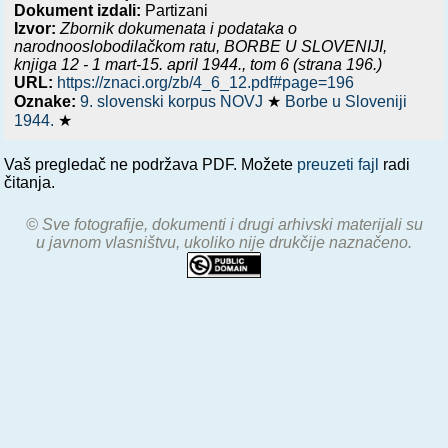
Dokument izdali:
Partizani
Izvor:
Zbornik dokumenata i podataka o
narodnooslobodilačkom ratu,
BORBE U SLOVENIJI,
knjiga 12 - 1 mart-15. april 1944.
, tom 6 (strana 196.)
URL:
https://znaci.org/zb/4_6_12.pdf#page=196
Oznake:
9. slovenski korpus NOVJ
★
Borbe u Sloveniji
1944.
★
Vaš pregledač ne podržava PDF. Možete
preuzeti fajl
radi
čitanja.
© Sve fotografije, dokumenti i drugi arhivski materijali su
u javnom vlasništvu, ukoliko nije drukčije naznačeno.