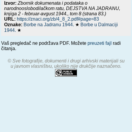
Izvor:
Zbornik dokumenata i podataka o
narodnooslobodilačkom ratu,
DEJSTVA NA JADRANU,
knjiga 2 - februar-avgust 1944.
, tom 8 (strana 83.)
URL:
https://znaci.org/zb/4_8_2.pdf#page=83
Oznake:
Borbe na Jadranu 1944.
★
Borbe u Dalmaciji
1944.
★
Vaš pregledač ne podržava PDF. Možete
preuzeti fajl
radi
čitanja.
© Sve fotografije, dokumenti i drugi arhivski materijali su
u javnom vlasništvu, ukoliko nije drukčije naznačeno.