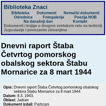
Biblioteka Znaci
Biblioteka
Dokumenti
Nemački dokumenti
Odrednice
Fotogalerija
Poezija NOB
Na današnji dan
Kontakt
Dokumenti i knjige o drugom svetskom ratu na teritoriji
Jugoslavije i povezanim zbivanjima
Dnevni raport Štaba
Četvrtog pomorskog
obalskog sektora Štabu
Mornarice za 8 mart 1944
Opis:
Dnevni raport Štaba Četvrtog pomorskog obalskog
sektora Štabu Mornarice za 8 mart 1944
Datum:
8.3. 1943.
Oblast:
Jadran
Dokument izdali:
Partizani