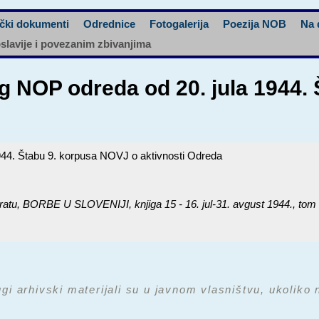
čki dokumenti
Odrednice
Fotogalerija
Poezija NOB
Na 
oslavije i povezanim zbivanjima
g NOP odreda od 20. jula 1944.
944. Štabu 9. korpusa NOVJ o aktivnosti Odreda
ratu,
BORBE U SLOVENIJI, knjiga 15 - 16. jul-31. avgust 1944.
, tom
ugi arhivski materijali su u javnom vlasništvu, ukoliko