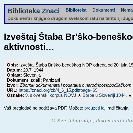
Biblioteka Znaci
Biblioteka
Dokumenti
Nema
Dokumenti i knjige o drugom svetskom ratu na teritoriji Jug
Izveštaj Štaba Br'ško-beneško
aktivnosti…
Opis:
Izveštaj Štaba Br'ško-beneškog NOP odreda od 20. jula 1
Datum:
20.7. 1944.
Oblast:
Slovenija
Dokument izdali:
Partizani
Izvor:
Zbornik dokumenata i podataka o narodnooslobodilačkom 
URL:
https://znaci.org/zb/4_6_15.pdf#page=69
Oznake:
9. slovenski korpus NOVJ
★
Borbe u Sloveniji 1944.
★
Vaš pregledač ne podržava PDF. Možete
preuzeti fajl
radi čitanja.
© Sve fotografije, dokumenti i dr