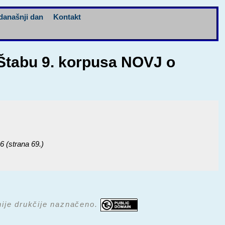
današnji dan
Kontakt
 Štabu 9. korpusa NOVJ o
 6 (strana 69.)
 nije drukčije naznačeno.