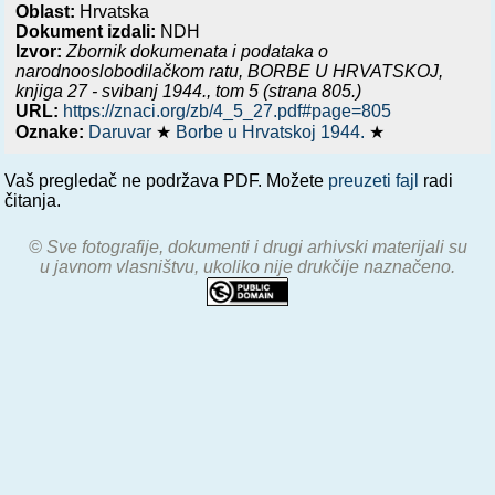
Oblast:
Hrvatska
Dokument izdali:
NDH
Izvor:
Zbornik dokumenata i podataka o
narodnooslobodilačkom ratu,
BORBE U HRVATSKOJ,
knjiga 27 - svibanj 1944.
, tom 5 (strana 805.)
URL:
https://znaci.org/zb/4_5_27.pdf#page=805
Oznake:
Daruvar
★
Borbe u Hrvatskoj 1944.
★
Vaš pregledač ne podržava PDF. Možete
preuzeti fajl
radi
čitanja.
© Sve fotografije, dokumenti i drugi arhivski materijali su
u javnom vlasništvu, ukoliko nije drukčije naznačeno.