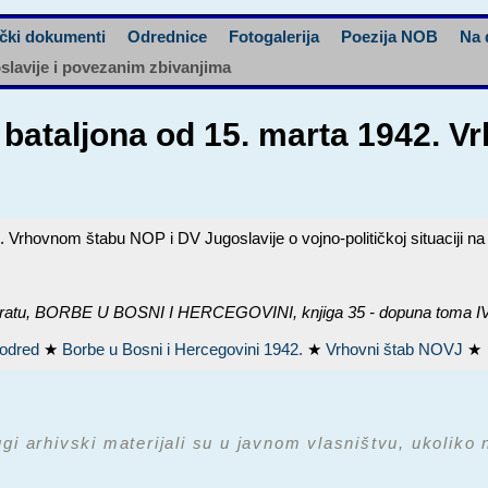
čki dokumenti
Odrednice
Fotogalerija
Poezija NOB
Na 
oslavije i povezanim zbivanjima
og bataljona od 15. marta 1942.
2. Vrhovnom štabu NOP i DV Jugoslavije o vojno-političkoj situaciji n
ratu,
BORBE U BOSNI I HERCEGOVINI, knjiga 35 - dopuna toma I
i odred
★
Borbe u Bosni i Hercegovini 1942.
★
Vrhovni štab NOVJ
★
ugi arhivski materijali su u javnom vlasništvu, ukoliko