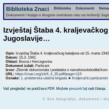
Biblioteka Znaci
Biblioteka
Dokumenti
Nema
Dokumenti i knjige o drugom svetskom ratu na teritoriji Jug
Izvještaj Štaba 4. kraljevačk
Jugoslavije…
Opis:
Izvještaj Štaba 4. kraljevačkog bataljona od 15. marta 194
Datum:
15.3. 1942.
Oblast:
Bosna i Hercegovina
Dokument izdali:
Partizani
Izvor:
Zbornik dokumenata i podataka o narodnooslobodilačkom 
URL:
https://znaci.org/zb/4_4_35.pdf#page=119
Oznake:
1. proleterska udarna brigada
★
Kraljevački partizansk
Vaš pregledač ne podržava PDF. Možete
preuzeti fajl
radi čitanja.
© Sve fotografije, dokumenti i dr