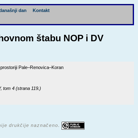
današnji dan
Kontakt
 Vrhovnom štabu NOP i DV
a prostoriji Pale–Renovica–Koran
V
, tom 4 (strana 119.)
 nije drukčije naznačeno.