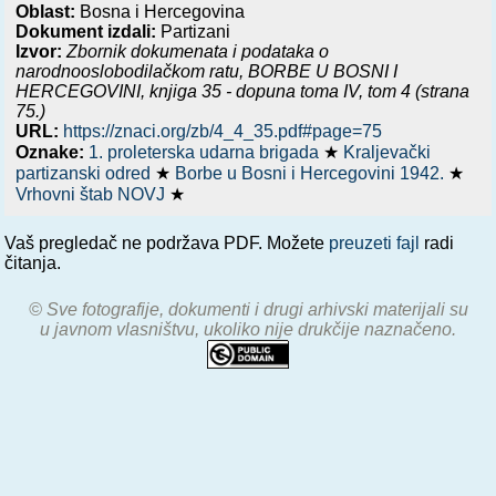
Oblast:
Bosna i Hercegovina
Dokument izdali:
Partizani
Izvor:
Zbornik dokumenata i podataka o
narodnooslobodilačkom ratu,
BORBE U BOSNI I
HERCEGOVINI, knjiga 35 - dopuna toma IV
, tom 4 (strana
75.)
URL:
https://znaci.org/zb/4_4_35.pdf#page=75
Oznake:
1. proleterska udarna brigada
★
Kraljevački
partizanski odred
★
Borbe u Bosni i Hercegovini 1942.
★
Vrhovni štab NOVJ
★
Vaš pregledač ne podržava PDF. Možete
preuzeti fajl
radi
čitanja.
© Sve fotografije, dokumenti i drugi arhivski materijali su
u javnom vlasništvu, ukoliko nije drukčije naznačeno.