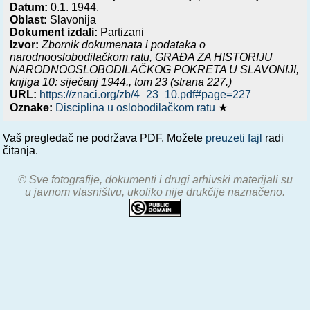
Datum:
0.1. 1944.
Oblast:
Slavonija
Dokument izdali:
Partizani
Izvor:
Zbornik dokumenata i podataka o
narodnooslobodilačkom ratu,
GRAĐA ZA HISTORIJU
NARODNOOSLOBODILAČKOG POKRETA U SLAVONIJI,
knjiga 10: siječanj 1944.
, tom 23 (strana 227.)
URL:
https://znaci.org/zb/4_23_10.pdf#page=227
Oznake:
Disciplina u oslobodilačkom ratu
★
Vaš pregledač ne podržava PDF. Možete
preuzeti fajl
radi
čitanja.
© Sve fotografije, dokumenti i drugi arhivski materijali su
u javnom vlasništvu, ukoliko nije drukčije naznačeno.