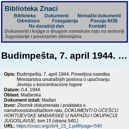
Biblioteka Znaci
Biblioteka
Dokumenti
Nemački dokumenti
Odrednice
Fotogalerija
Poezija NOB
Na današnji dan
Kontakt
Dokumenti i knjige o drugom svetskom ratu na teritoriji
Jugoslavije i povezanim zbivanjima
Budimpešta, 7. april 1944. …
Opis:
Budimpešta, 7. april 1944. Poverljiva naredba
Ministarstva unutrašnjih poslova o upućivanju
Jevreja u koncentracione logore
Datum:
0.4. 1944.
Oblast:
Mađarska
Dokument izdali:
Mađari
Izvor:
Zbornik dokumenata i podataka o
narodnooslobodilačkom ratu,
DOKUMENTI O UČEŠĆU
HORTIJEVSKE MAĐARSKE U NAPADU I OKUPACIJI
JUGOSLAVIJE
, tom 15 (strana 540.)
URL:
https://znaci.org/zb/4_15_1.pdf#page=540