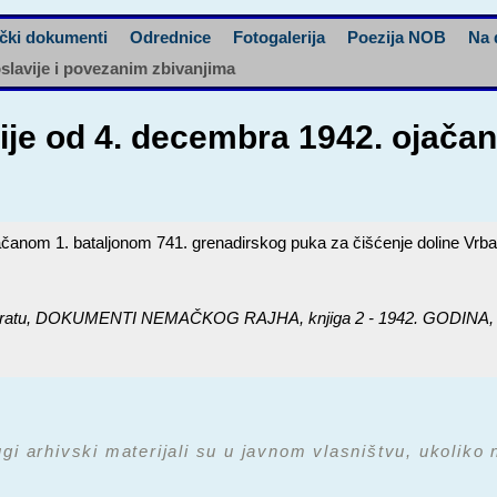
čki dokumenti
Odrednice
Fotogalerija
Poezija NOB
Na 
oslavije i povezanim zbivanjima
zije od 4. decembra 1942. ojača
ačanom 1. bataljonom 741. grenadirskog puka za čišćenje doline Vrba
ratu,
DOKUMENTI NEMAČKOG RAJHA, knjiga 2 - 1942. GODINA
,
ugi arhivski materijali su u javnom vlasništvu, ukoliko