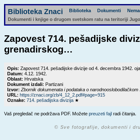
Biblioteka Znaci
Biblioteka
Dokumenti
Nema
Dokumenti i knjige o drugom svetskom ratu na teritoriji Jug
Zapovest 714. pešadijske divi
grenadirskog…
Opis:
Zapovest 714. pešadijske divizije od 4. decembra 1942. oj
Datum:
4.12. 1942.
Oblast:
Hrvatska
Dokument izdali:
Partizani
Izvor:
Zbornik dokumenata i podataka o narodnooslobodilačkom 
URL:
https://znaci.org/zb/4_12_2.pdf#page=915
Oznake:
714. pešadijska divizija
★
Vaš pregledač ne podržava PDF. Možete
preuzeti fajl
radi čitanja.
© Sve fotografije, dokumenti i dr