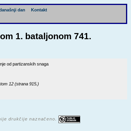
današnji dan
Kontakt
nom 1. bataljonom 741.
nje od partizanskih snaga
 tom 12 (strana 915.)
 nije drukčije naznačeno.