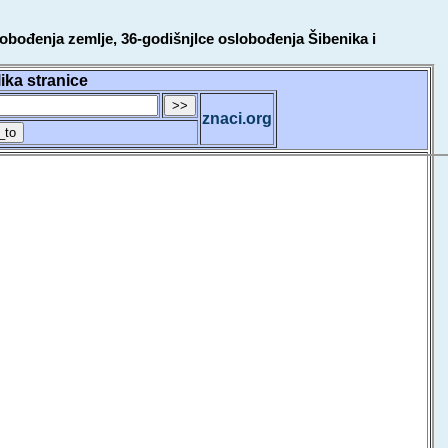
obođenja zemlje, 36-godišnjlce oslobođenja Šibenika i
lika stranice
znaci.org