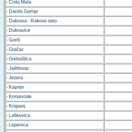
- Čista Mala
- Danilo Gornje
- Dubrava - Rakovo selo
- Dubravice
- Goriš
- Gračac
- Grebaštica
- Jadrtovac
- Jezera
- Kaprije
- Konjevrate
- Krapanj
- Laškovica
- Lepenica