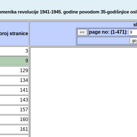
omenika revolucije 1941-1945. godine povodom 35-godišnjice osl
s
page no: (1-471)
:
broj stranice
3
9
129
134
141
143
157
160
161