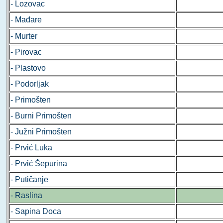
- Lozovac
- Mađare
- Murter
- Pirovac
- Plastovo
- Podorljak
- Primošten
- Burni Primošten
- Južni Primošten
- Prvić Luka
- Prvić Šepurina
- Putičanje
- Raslina
- Sapina Doca