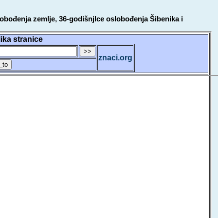
obođenja zemlje, 36-godišnjlce oslobođenja Šibenika i
lika stranice
znaci.org