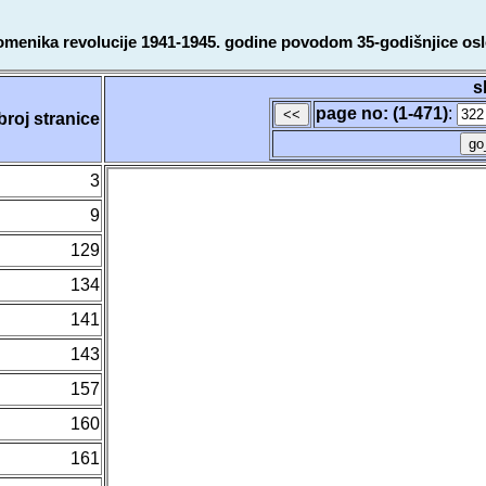
omenika revolucije 1941-1945. godine povodom 35-godišnjice osl
s
page no: (1-471)
:
broj stranice
3
9
129
134
141
143
157
160
161