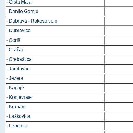
- Čista Mala
- Danilo Gornje
- Dubrava - Rakovo selo
- Dubravice
- Goriš
- Gračac
- Grebaštica
- Jadrtovac
- Jezera
- Kaprije
- Konjevrate
- Krapanj
- Laškovica
- Lepenica