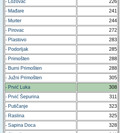
- Lozovac
226
- Mađare
241
- Murter
244
- Pirovac
272
- Plastovo
283
- Podorljak
285
- Primošten
288
- Burni Primošten
288
- Južni Primošten
305
- Prvić Luka
308
- Prvić Šepurina
311
- Putičanje
323
- Raslina
325
- Sapina Doca
328