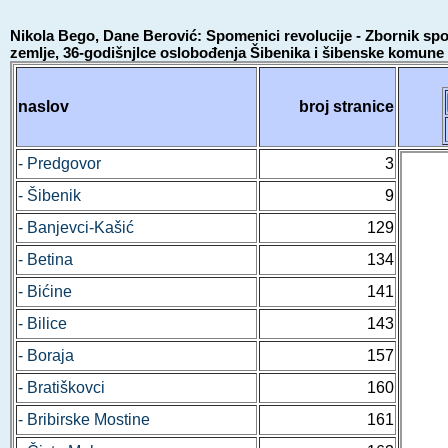
Nikola Bego, Dane Berović: Spomenici revolucije - Zbornik sp
zemlje, 36-godišnjlce oslobođenja Šibenika i šibenske komune
naslov
broj stranice
- Predgovor
3
- Šibenik
9
- Banjevci-Kašić
129
- Betina
134
- Bićine
141
- Bilice
143
- Boraja
157
- Bratiškovci
160
- Bribirske Mostine
161