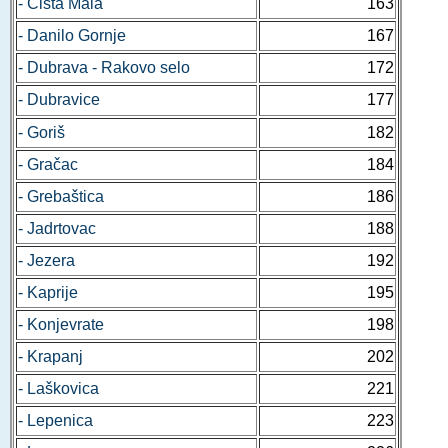
- Čista Mala
163
- Danilo Gornje
167
- Dubrava - Rakovo selo
172
- Dubravice
177
- Goriš
182
- Gračac
184
- Grebaštica
186
- Jadrtovac
188
- Jezera
192
- Kaprije
195
- Konjevrate
198
- Krapanj
202
- Laškovica
221
- Lepenica
223