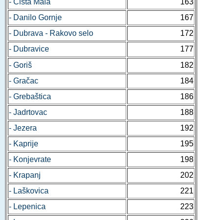
- Čista Mala
163
- Danilo Gornje
167
- Dubrava - Rakovo selo
172
- Dubravice
177
- Goriš
182
- Gračac
184
- Grebaštica
186
- Jadrtovac
188
- Jezera
192
- Kaprije
195
- Konjevrate
198
- Krapanj
202
- Laškovica
221
- Lepenica
223