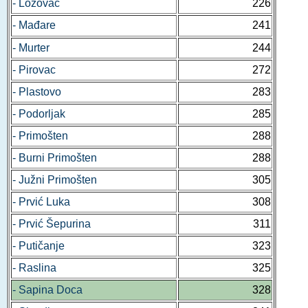
- Lozovac
226
- Mađare
241
- Murter
244
- Pirovac
272
- Plastovo
283
- Podorljak
285
- Primošten
288
- Burni Primošten
288
- Južni Primošten
305
- Prvić Luka
308
- Prvić Šepurina
311
- Putičanje
323
- Raslina
325
- Sapina Doca
328