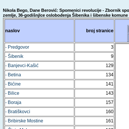
Nikola Bego, Dane Berović: Spomenici revolucije - Zbornik sp
zemlje, 36-godišnjlce oslobođenja Šibenika i šibenske komune
naslov
broj stranice
- Predgovor
3
- Šibenik
9
- Banjevci-Kašić
129
- Betina
134
- Bićine
141
- Bilice
143
- Boraja
157
- Bratiškovci
160
- Bribirske Mostine
161