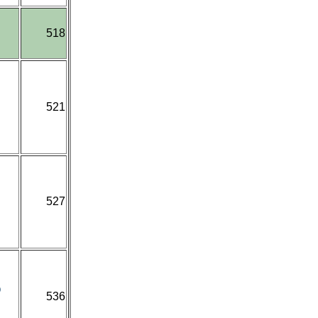
518
521
527
O
536