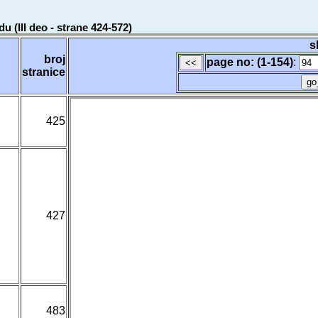
u (III deo - strane 424-572)
s
broj
page no: (1-154)
:
stranice
425
427
483