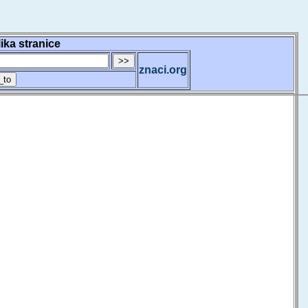
lika stranice
znaci.org