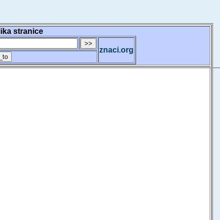
lika stranice
znaci.org