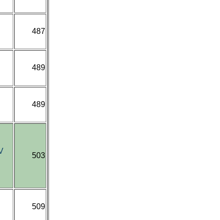
487
489
489
V
503
509