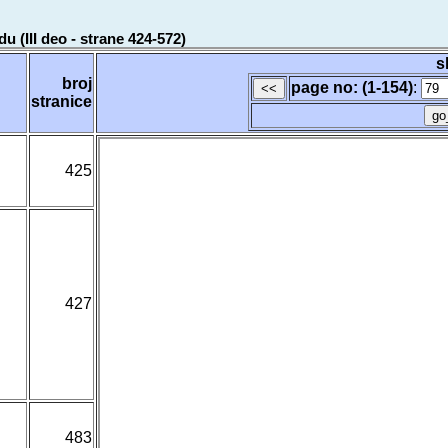
u (III deo - strane 424-572)
s
broj
page no: (1-154)
:
stranice
425
427
483