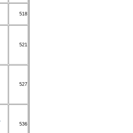
518
521
527
O
536