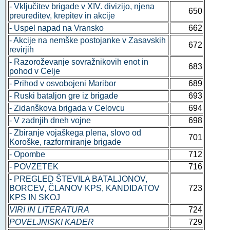
- Vključitev brigade v XIV. divizijo, njena
650
preureditev, krepitev in akcije
- Uspel napad na Vransko
662
- Akcije na nemške postojanke v Zasavskih
672
revirjih
- Razoroževanje sovražnikovih enot in
683
pohod v Celje
- Prihod v osvobojeni Maribor
689
- Ruski bataljon gre iz brigade
693
- Zidanškova brigada v Celovcu
694
- V zadnjih dneh vojne
698
- Zbiranje vojaškega plena, slovo od
701
Koroške, razformiranje brigade
- Opombe
712
- POVZETEK
716
- PREGLED ŠTEVILA BATALJONOV,
BORCEV, ČLANOV KPS, KANDIDATOV
723
KPS IN SKOJ
VIRI IN LITERATURA
724
POVELJNISKI KADER
729