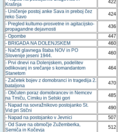
422
Krašnja
- Uničenje postoj anke Sava in preboj čez
424
reko Savo
- Pregled kultumo-prosvetne in agitacijsko-
436
propagandne dejavnosti
- Opombe
447
- BRIGADA NA DOLENJSKEM
460
- Načrti glavnega štaba NOV in PO
460
Slovenije jeseni 1944.
- Prvi dnevi na Dolenjskem, podelitev
odlikovanj in srečanje s komandantom
464
Stanetom
- Začetek bojev z domobranci in tragedija 2.
470
bataljona
- Občuten poraz domobrancev in Nemcev
485
na Tmiču, Cimiku in Selski gori
- Napad na sovražnikovo postojanko St.
490
Vid pri Stični
- Napad na postojanko v Jevnici
507
- Od Save na območje Zužemberka,
512
Semiča in Kočevja