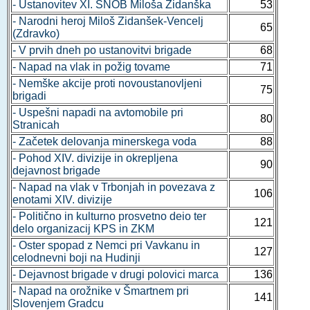
- Ustanovitev XI. SNOB Miloša Zidanška
53
- Narodni heroj Miloš Zidanšek-Vencelj
65
(Zdravko)
- V prvih dneh po ustanovitvi brigade
68
- Napad na vlak in požig tovame
71
- Nemške akcije proti novoustanovljeni
75
brigadi
- Uspešni napadi na avtomobile pri
80
Stranicah
- Začetek delovanja minerskega voda
88
- Pohod XIV. divizije in okrepljena
90
dejavnost brigade
- Napad na vlak v Trbonjah in povezava z
106
enotami XIV. divizije
- Politično in kulturno prosvetno deio ter
121
delo organizacij KPS in ZKM
- Oster spopad z Nemci pri Vavkanu in
127
celodnevni boji na Hudinji
- Dejavnost brigade v drugi polovici marca
136
- Napad na orožnike v Šmartnem pri
141
Slovenjem Gradcu