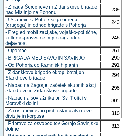
- Zmaga Šercerjeve in Zidanškove brigade
239
nad Mislinjo na Pohorju
- Ustanovitev Pohorskega odreda
243
(drugega) in odhod brigade s Pohorja
- Pregled mobilizacijske, vojaško-politične,
kultumo-prosvetne in propagandne
246
dejavnosti
- Opombe
261
- BRIGADA MED SAVO IN SAVINJO
290
- Od Pohorja do Kamniških planin
291
- Zidanškovo brigado okrepi bataljon
294
Slandrove brigade
- Napad na Zagorje, začetek skupnih akcij
298
Slandrove in Zidanškove brigade
- Napad na sovražnika pri Sv. Trojici v
305
Moravški dolini
- Za ustanovitev in proti ustanovitvi nove
310
divizije in korpusa
- Priprave za osvoboditev Gornje Savinjske
313
doline