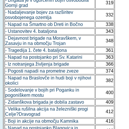
- Brigada je v ogorčenih bojih osvobodila
319
Gornji grad
- Nadaljevanje bojev za razširitev
332
osvobojenega ozemlja
- Napad na Šmartno ob Dreti in Bočno
338
- Ustanovitev 4. bataljona
343
- Dejavnost brigade na Moravškem, v
348
Zasavju in na območju Trojan
- Tragedija 1. čete 4. bataljona
361
- Napad na postojanko pri Sv. Katarini
363
- Iz notranjega življenja brigade
366
- Pogosti napadi na prometne zveze
374
- Napad na Braslovče in hudi boji v njihovi
382
okolici
- Sodelovanje v bojih pri Poganku in
400
pogoniškem mostu
- Zidanškova brigada je dobila zastavo
409
- Velika rušilna akcija na železniški progi
412
Celje?Dravograd
- Boji in akcije na območju Kamnika
416
- Napad na postojanko Blagovica in