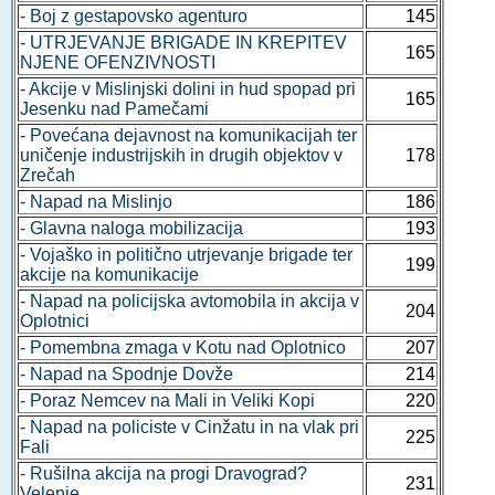
- Boj z gestapovsko agenturo
145
- UTRJEVANJE BRIGADE IN KREPITEV
165
NJENE OFENZIVNOSTI
- Akcije v Mislinjski dolini in hud spopad pri
165
Jesenku nad Pamečami
- Povećana dejavnost na komunikacijah ter
uničenje industrijskih in drugih objektov v
178
Zrečah
- Napad na Mislinjo
186
- Glavna naloga mobilizacija
193
- Vojaško in politično utrjevanje brigade ter
199
akcije na komunikacije
- Napad na policijska avtomobila in akcija v
204
Oplotnici
- Pomembna zmaga v Kotu nad Oplotnico
207
- Napad na Spodnje Dovže
214
- Poraz Nemcev na Mali in Veliki Kopi
220
- Napad na policiste v Cinžatu in na vlak pri
225
Fali
- Rušilna akcija na progi Dravograd?
231
Velenje