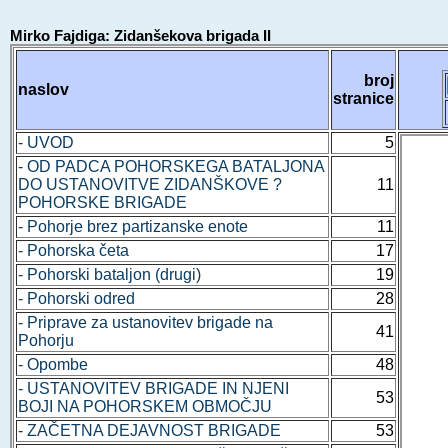
Mirko Fajdiga: Zidanšekova brigada II
broj
naslov
stranice
- UVOD
5
- OD PADCA POHORSKEGA BATALJONA
DO USTANOVITVE ZIDANŠKOVE ?
11
POHORSKE BRIGADE
- Pohorje brez partizanske enote
11
- Pohorska četa
17
- Pohorski bataljon (drugi)
19
- Pohorski odred
28
- Priprave za ustanovitev brigade na
41
Pohorju
- Opombe
48
- USTANOVITEV BRIGADE IN NJENI
53
BOJI NA POHORSKEM OBMOČJU
- ZAČETNA DEJAVNOST BRIGADE
53