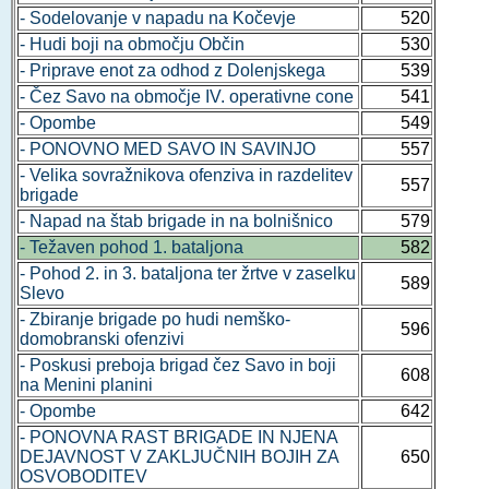
- Sodelovanje v napadu na Kočevje
520
- Hudi boji na območju Občin
530
- Priprave enot za odhod z Dolenjskega
539
- Čez Savo na območje IV. operativne cone
541
- Opombe
549
- PONOVNO MED SAVO IN SAVINJO
557
- Velika sovražnikova ofenziva in razdelitev
557
brigade
- Napad na štab brigade in na bolnišnico
579
- Težaven pohod 1. bataljona
582
- Pohod 2. in 3. bataljona ter žrtve v zaselku
589
Slevo
- Zbiranje brigade po hudi nemško-
596
domobranski ofenzivi
- Poskusi preboja brigad čez Savo in boji
608
na Menini planini
- Opombe
642
- PONOVNA RAST BRIGADE IN NJENA
DEJAVNOST V ZAKLJUČNIH BOJIH ZA
650
OSVOBODITEV