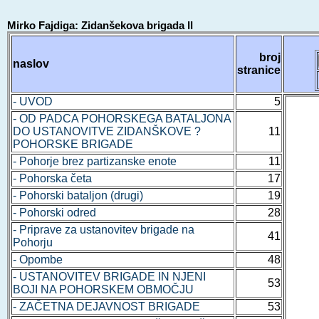
Mirko Fajdiga: Zidanšekova brigada II
broj
naslov
stranice
- UVOD
5
- OD PADCA POHORSKEGA BATALJONA
DO USTANOVITVE ZIDANŠKOVE ?
11
POHORSKE BRIGADE
- Pohorje brez partizanske enote
11
- Pohorska četa
17
- Pohorski bataljon (drugi)
19
- Pohorski odred
28
- Priprave za ustanovitev brigade na
41
Pohorju
- Opombe
48
- USTANOVITEV BRIGADE IN NJENI
53
BOJI NA POHORSKEM OBMOČJU
- ZAČETNA DEJAVNOST BRIGADE
53