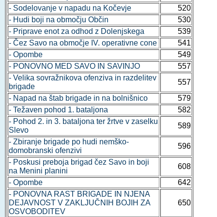
- Sodelovanje v napadu na Kočevje
520
- Hudi boji na območju Občin
530
- Priprave enot za odhod z Dolenjskega
539
- Čez Savo na območje IV. operativne cone
541
- Opombe
549
- PONOVNO MED SAVO IN SAVINJO
557
- Velika sovražnikova ofenziva in razdelitev
557
brigade
- Napad na štab brigade in na bolnišnico
579
- Težaven pohod 1. bataljona
582
- Pohod 2. in 3. bataljona ter žrtve v zaselku
589
Slevo
- Zbiranje brigade po hudi nemško-
596
domobranski ofenzivi
- Poskusi preboja brigad čez Savo in boji
608
na Menini planini
- Opombe
642
- PONOVNA RAST BRIGADE IN NJENA
DEJAVNOST V ZAKLJUČNIH BOJIH ZA
650
OSVOBODITEV