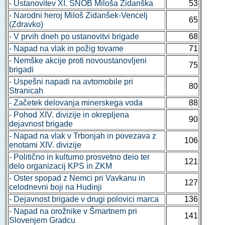
- Ustanovitev XI. SNOB Miloša Zidanška
53
- Narodni heroj Miloš Zidanšek-Vencelj
65
(Zdravko)
- V prvih dneh po ustanovitvi brigade
68
- Napad na vlak in požig tovame
71
- Nemške akcije proti novoustanovljeni
75
brigadi
- Uspešni napadi na avtomobile pri
80
Stranicah
- Začetek delovanja minerskega voda
88
- Pohod XIV. divizije in okrepljena
90
dejavnost brigade
- Napad na vlak v Trbonjah in povezava z
106
enotami XIV. divizije
- Politično in kulturno prosvetno deio ter
121
delo organizacij KPS in ZKM
- Oster spopad z Nemci pri Vavkanu in
127
celodnevni boji na Hudinji
- Dejavnost brigade v drugi polovici marca
136
- Napad na orožnike v Šmartnem pri
141
Slovenjem Gradcu