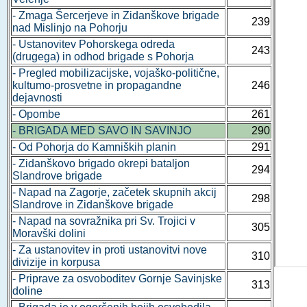
- Zmaga Šercerjeve in Zidanškove brigade
239
nad Mislinjo na Pohorju
- Ustanovitev Pohorskega odreda
243
(drugega) in odhod brigade s Pohorja
- Pregled mobilizacijske, vojaško-politične,
kultumo-prosvetne in propagandne
246
dejavnosti
- Opombe
261
- BRIGADA MED SAVO IN SAVINJO
290
- Od Pohorja do Kamniških planin
291
- Zidanškovo brigado okrepi bataljon
294
Slandrove brigade
- Napad na Zagorje, začetek skupnih akcij
298
Slandrove in Zidanškove brigade
- Napad na sovražnika pri Sv. Trojici v
305
Moravški dolini
- Za ustanovitev in proti ustanovitvi nove
310
divizije in korpusa
- Priprave za osvoboditev Gornje Savinjske
313
doline