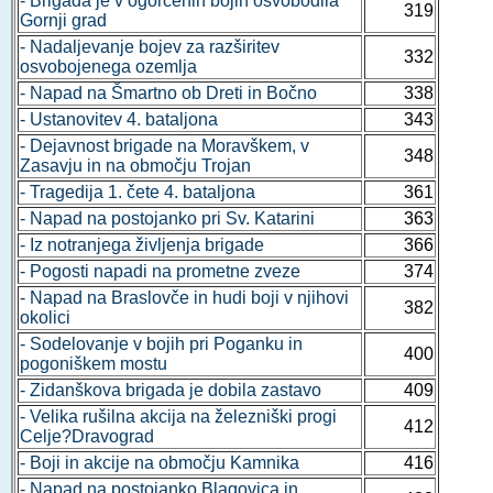
- Brigada je v ogorčenih bojih osvobodila
319
Gornji grad
- Nadaljevanje bojev za razširitev
332
osvobojenega ozemlja
- Napad na Šmartno ob Dreti in Bočno
338
- Ustanovitev 4. bataljona
343
- Dejavnost brigade na Moravškem, v
348
Zasavju in na območju Trojan
- Tragedija 1. čete 4. bataljona
361
- Napad na postojanko pri Sv. Katarini
363
- Iz notranjega življenja brigade
366
- Pogosti napadi na prometne zveze
374
- Napad na Braslovče in hudi boji v njihovi
382
okolici
- Sodelovanje v bojih pri Poganku in
400
pogoniškem mostu
- Zidanškova brigada je dobila zastavo
409
- Velika rušilna akcija na železniški progi
412
Celje?Dravograd
- Boji in akcije na območju Kamnika
416
- Napad na postojanko Blagovica in