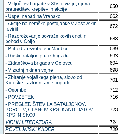
- Vključitev brigade v XIV. divizijo, njena
650
preureditev, krepitev in akcije
- Uspel napad na Vransko
662
- Akcije na nemške postojanke v Zasavskih
672
revirjih
- Razoroževanje sovražnikovih enot in
683
pohod v Celje
- Prihod v osvobojeni Maribor
689
- Ruski bataljon gre iz brigade
693
- Zidanškova brigada v Celovcu
694
- V zadnjih dneh vojne
698
- Zbiranje vojaškega plena, slovo od
701
Koroške, razformiranje brigade
- Opombe
712
- POVZETEK
716
- PREGLED ŠTEVILA BATALJONOV,
BORCEV, ČLANOV KPS, KANDIDATOV
723
KPS IN SKOJ
VIRI IN LITERATURA
724
POVELJNISKI KADER
729