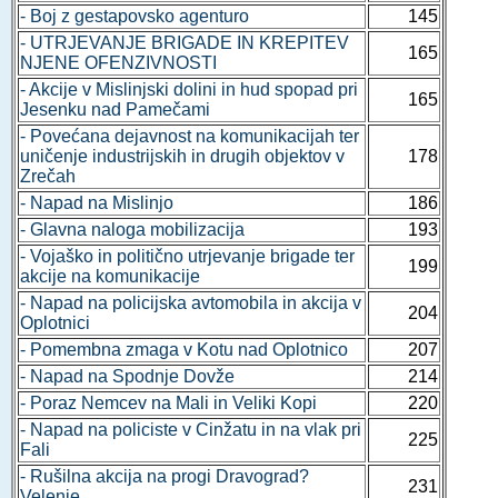
- Boj z gestapovsko agenturo
145
- UTRJEVANJE BRIGADE IN KREPITEV
165
NJENE OFENZIVNOSTI
- Akcije v Mislinjski dolini in hud spopad pri
165
Jesenku nad Pamečami
- Povećana dejavnost na komunikacijah ter
uničenje industrijskih in drugih objektov v
178
Zrečah
- Napad na Mislinjo
186
- Glavna naloga mobilizacija
193
- Vojaško in politično utrjevanje brigade ter
199
akcije na komunikacije
- Napad na policijska avtomobila in akcija v
204
Oplotnici
- Pomembna zmaga v Kotu nad Oplotnico
207
- Napad na Spodnje Dovže
214
- Poraz Nemcev na Mali in Veliki Kopi
220
- Napad na policiste v Cinžatu in na vlak pri
225
Fali
- Rušilna akcija na progi Dravograd?
231
Velenje