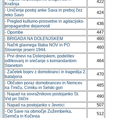
422
Krašnja
- Uničenje postoj anke Sava in preboj čez
424
reko Savo
- Pregled kultumo-prosvetne in agitacijsko-
436
propagandne dejavnosti
- Opombe
447
- BRIGADA NA DOLENJSKEM
460
- Načrti glavnega štaba NOV in PO
460
Slovenije jeseni 1944.
- Prvi dnevi na Dolenjskem, podelitev
odlikovanj in srečanje s komandantom
464
Stanetom
- Začetek bojev z domobranci in tragedija 2.
470
bataljona
- Občuten poraz domobrancev in Nemcev
485
na Tmiču, Cimiku in Selski gori
- Napad na sovražnikovo postojanko St.
490
Vid pri Stični
- Napad na postojanko v Jevnici
507
- Od Save na območje Zužemberka,
512
Semiča in Kočevja