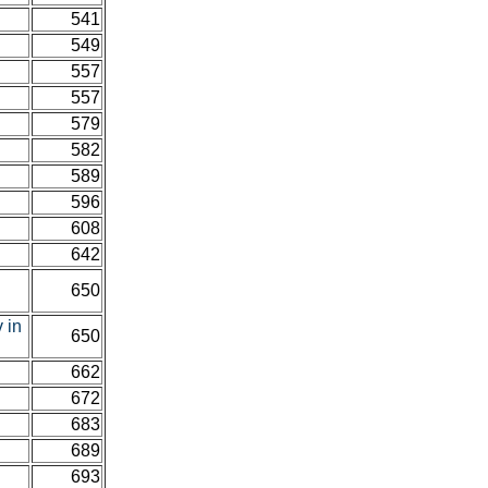
541
549
557
557
579
582
589
596
608
642
650
v in
650
662
672
683
689
693