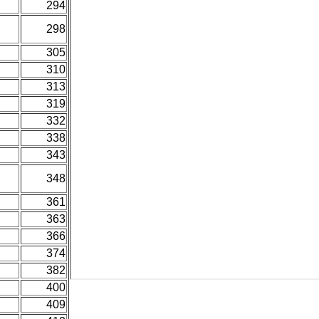
294
298
305
310
313
319
332
338
343
u
348
361
363
366
374
382
400
409