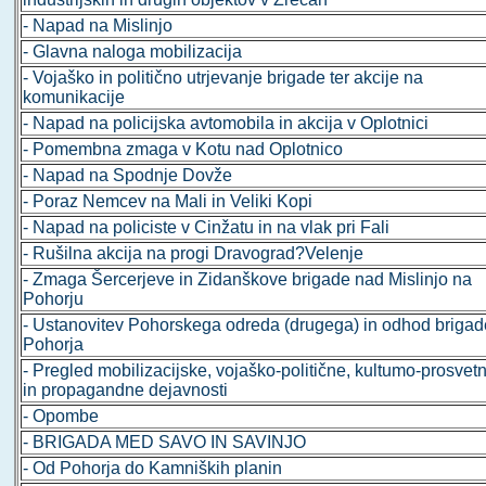
- Napad na Mislinjo
- Glavna naloga mobilizacija
- Vojaško in politično utrjevanje brigade ter akcije na
komunikacije
- Napad na policijska avtomobila in akcija v Oplotnici
- Pomembna zmaga v Kotu nad Oplotnico
- Napad na Spodnje Dovže
- Poraz Nemcev na Mali in Veliki Kopi
- Napad na policiste v Cinžatu in na vlak pri Fali
- Rušilna akcija na progi Dravograd?Velenje
- Zmaga Šercerjeve in Zidanškove brigade nad Mislinjo na
Pohorju
- Ustanovitev Pohorskega odreda (drugega) in odhod brigad
Pohorja
- Pregled mobilizacijske, vojaško-politične, kultumo-prosvet
in propagandne dejavnosti
- Opombe
- BRIGADA MED SAVO IN SAVINJO
- Od Pohorja do Kamniških planin