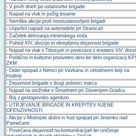
- V prvih dneh po ustanovitvi brigade
- Napad na vlak in požig tovame
- Nemške akcije proti novoustanovljeni brigadi
- Uspešni napadi na avtomobile pri Stranicah
- Začetek delovanja minerskega voda
- Pohod XIV. divizije in okrepljena dejavnost brigade
- Napad na vlak v Trbonjah in povezava z enotami XIV. diviz
- Politično in kulturno prosvetno deio ter delo organizacij KP
ZKM
- Oster spopad z Nemci pri Vavkanu in celodnevni boji na
Hudinji
- Dejavnost brigade v drugi polovici marca
- Napad na orožnike v Šmartnem pri Slovenjem Gradcu
- Boj z gestapovsko agenturo
- UTRJEVANJE BRIGADE IN KREPITEV NJENE
OFENZIVNOSTI
- Akcije v Mislinjski dolini in hud spopad pri Jesenku nad
Pamečami
- Povećana dejavnost na komunikacijah ter uničenje
industrijskih in drugih objektov v Zrečah