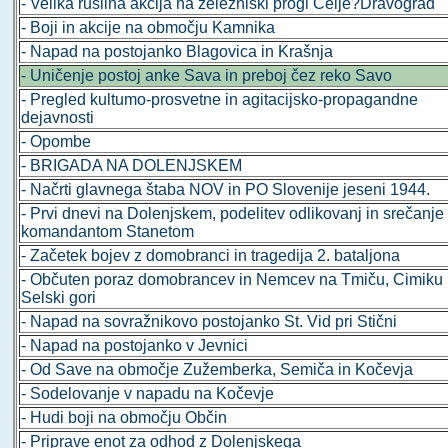
- Velika rušilna akcija na železniški progi Celje?Dravograd
- Boji in akcije na območju Kamnika
- Napad na postojanko Blagovica in Krašnja
- Uničenje postoj anke Sava in preboj čez reko Savo
- Pregled kultumo-prosvetne in agitacijsko-propagandne
dejavnosti
- Opombe
- BRIGADA NA DOLENJSKEM
- Načrti glavnega štaba NOV in PO Slovenije jeseni 1944.
- Prvi dnevi na Dolenjskem, podelitev odlikovanj in srečanje
komandantom Stanetom
- Začetek bojev z domobranci in tragedija 2. bataljona
- Občuten poraz domobrancev in Nemcev na Tmiču, Cimiku 
Selski gori
- Napad na sovražnikovo postojanko St. Vid pri Stični
- Napad na postojanko v Jevnici
- Od Save na območje Zužemberka, Semiča in Kočevja
- Sodelovanje v napadu na Kočevje
- Hudi boji na območju Občin
- Priprave enot za odhod z Dolenjskega