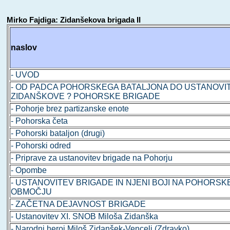
Mirko Fajdiga: Zidanšekova brigada II
naslov
- UVOD
- OD PADCA POHORSKEGA BATALJONA DO USTANOVI
ZIDANŠKOVE ? POHORSKE BRIGADE
- Pohorje brez partizanske enote
- Pohorska četa
- Pohorski bataljon (drugi)
- Pohorski odred
- Priprave za ustanovitev brigade na Pohorju
- Opombe
- USTANOVITEV BRIGADE IN NJENI BOJI NA POHORSK
OBMOČJU
- ZAČETNA DEJAVNOST BRIGADE
- Ustanovitev XI. SNOB Miloša Zidanška
- Narodni heroj Miloš Zidanšek-Vencelj (Zdravko)