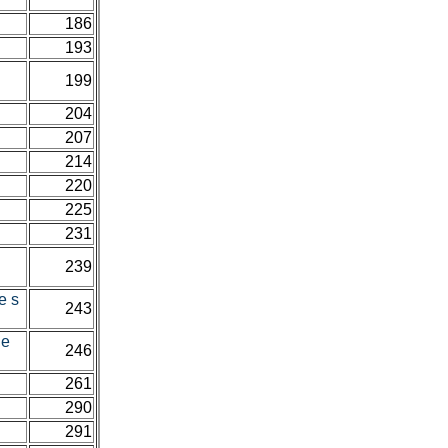
186
193
199
204
207
214
220
225
231
239
e s
243
ne
246
261
290
291