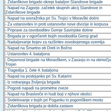
- Zidanškovo brigado okrepi bataljon Slandrove brigade
- Napad na Zagorje, začetek skupnih akcij Slandrove in
Zidanškove brigade
- Napad na sovražnika pri Sv. Trojici v Moravški dolini
- Za ustanovitev in proti ustanovitvi nove divizije in korpusa
- Priprave za osvoboditev Gornje Savinjske doline
- Brigada je v ogorčenih bojih osvobodila Gornji grad
- Nadaljevanje bojev za razširitev osvobojenega ozemlja
- Napad na Šmartno ob Dreti in Bočno
- Ustanovitev 4. bataljona
- Dejavnost brigade na Moravškem, v Zasavju in na območj
Trojan
- Tragedija 1. čete 4. bataljona
- Napad na postojanko pri Sv. Katarini
- Iz notranjega življenja brigade
- Pogosti napadi na prometne zveze
- Napad na Braslovče in hudi boji v njihovi okolici
- Sodelovanje v bojih pri Poganku in pogoniškem mostu
- Zidanškova brigada je dobila zastavo