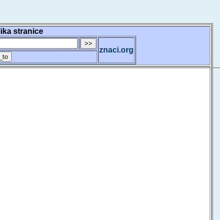
lika stranice
znaci.org