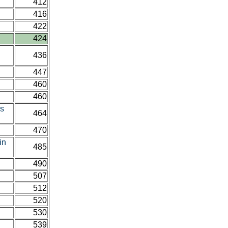
412
416
422
424
436
447
460
460
 s
464
470
in
485
490
507
512
520
530
539