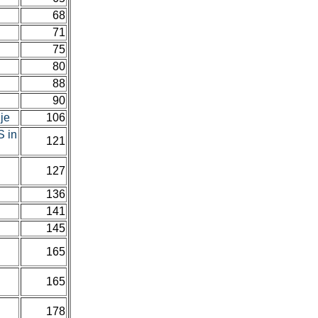
68
71
75
80
88
90
ije
106
S in
121
127
136
141
145
165
165
178