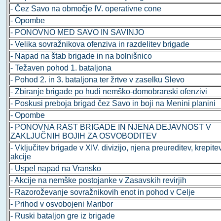
- Čez Savo na območje IV. operativne cone
- Opombe
- PONOVNO MED SAVO IN SAVINJO
- Velika sovražnikova ofenziva in razdelitev brigade
- Napad na štab brigade in na bolnišnico
- Težaven pohod 1. bataljona
- Pohod 2. in 3. bataljona ter žrtve v zaselku Slevo
- Zbiranje brigade po hudi nemško-domobranski ofenzivi
- Poskusi preboja brigad čez Savo in boji na Menini planini
- Opombe
- PONOVNA RAST BRIGADE IN NJENA DEJAVNOST V
ZAKLJUČNIH BOJIH ZA OSVOBODITEV
- Vključitev brigade v XIV. divizijo, njena preureditev, krepite
akcije
- Uspel napad na Vransko
- Akcije na nemške postojanke v Zasavskih revirjih
- Razoroževanje sovražnikovih enot in pohod v Celje
- Prihod v osvobojeni Maribor
- Ruski bataljon gre iz brigade