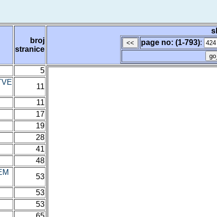
s
broj
page no: (1-793)
:
stranice
5
TVE
11
11
17
19
28
41
48
EM
53
53
53
65