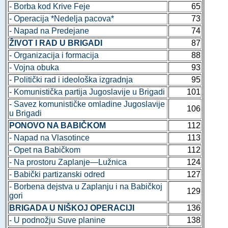
- Borba kod Krive Feje
65
- Operacija *Nedelja pacova*
73
- Napad na Predejane
74
ŽIVOT I RAD U BRIGADI
87
- Organizacija i formacija
88
- Vojna obuka
93
- Politički rad i ideološka izgradnja
95
- Komunistička partija Jugoslavije u Brigadi
101
- Savez komunističke omladine Jugoslavije
106
u Brigadi
PONOVO NA BABIČKOM
112
- Napad na Vlasotince
113
- Opet na Babičkom
112
- Na prostoru Zaplanje—Lužnica
124
- Babički partizanski odred
127
- Borbena dejstva u Zaplanju i na Babičkoj
129
gori
BRIGADA U NIŠKOJ OPERACIJI
136
- U podnožju Suve planine
138