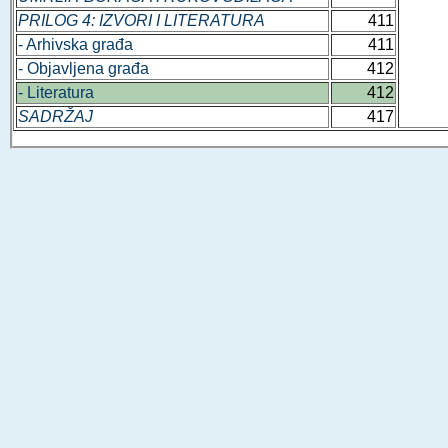
PRILOG 4: IZVORI I LITERATURA
411
- Arhivska građa
411
- Objavljena građa
412
- Literatura
412
SADRŽAJ
417