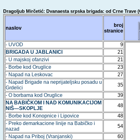
Dragoljub Mirčetić: Dvanaesta srpska brigada: od Crne Trave
broj
naslov
stranice
- UVOD
9
BRIGADA U JABLANICI
21
- U majskoj ofanzivi
21
- Borbe kod Oruglice
23
- Napad na Leskovac
27
- Napad Brigade na neprijateljsku posadu u
35
Grdelici
- O borbama kod Oruglice
39
NA BABIČKOM I NAD KOMUNIKACIJOM
48
NIŠ—SKOPLJE
- Borbe kod Konopnice i Lipovice
48
- Preko demarkacione linije na Babičko i
54
nazad
- Napad na Priboj (Vranjanski)
60