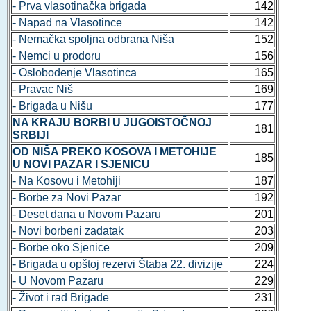
- Prva vlasotinačka brigada
142
- Napad na Vlasotince
142
- Nemačka spoljna odbrana Niša
152
- Nemci u prodoru
156
- Oslobođenje Vlasotinca
165
- Pravac Niš
169
- Brigada u Nišu
177
NA KRAJU BORBI U JUGOISTOČNOJ
181
SRBIJI
OD NIŠA PREKO KOSOVA I METOHIJE
185
U NOVI PAZAR I SJENICU
- Na Kosovu i Metohiji
187
- Borbe za Novi Pazar
192
- Deset dana u Novom Pazaru
201
- Novi borbeni zadatak
203
- Borbe oko Sjenice
209
- Brigada u opštoj rezervi Štaba 22. divizije
224
- U Novom Pazaru
229
- Život i rad Brigade
231