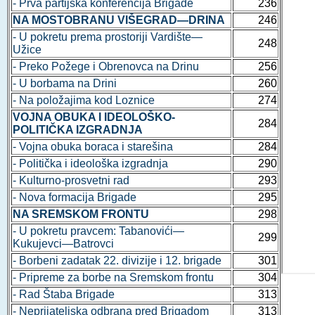
- Prva partijska konferencija Brigade
236
NA MOSTOBRANU VIŠEGRAD—DRINA
246
- U pokretu prema prostoriji Vardište—
248
Užice
- Preko Požege i Obrenovca na Drinu
256
- U borbama na Drini
260
- Na položajima kod Loznice
274
VOJNA OBUKA I IDEOLOŠKO-
284
POLITIČKA IZGRADNJA
- Vojna obuka boraca i starešina
284
- Politička i ideološka izgradnja
290
- Kulturno-prosvetni rad
293
- Nova formacija Brigade
295
NA SREMSKOM FRONTU
298
- U pokretu pravcem: Tabanovići—
299
Kukujevci—Batrovci
- Borbeni zadatak 22. divizije i 12. brigade
301
- Pripreme za borbe na Sremskom frontu
304
- Rad Štaba Brigade
313
- Neprijateljska odbrana pred Brigadom
313