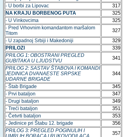
- U borbi za Lipovac
317
NA KRAJU BORBENOG PUTA
325
- U Vinkovcima
325
- Pred Vrhovnim komandantom maršalom
327
Titom
- U zapadnoj Srbiji i Makedoniji
329
PRILOZI
339
PRILOG 1: OBOSTRANI PREGLED
341
GUBITAKA U LJUDSTVU
PRILOG 2: SASTAV ŠTABOVA I KOMANDI
JEDINICA DVANAESTE SRPSKE
344
UDARNE BRIGADE
- Štab Brigade
345
- Prvi bataljon
347
- Drugi bataljon
349
- Treći bataljon
351
- Četvrti bataljon
353
- Jedinice pri Štabu 12. brigade
356
PRILOG 3: PREGLED POGINULIH I
357
UMRLIH BORACA I RUKOVODILACA