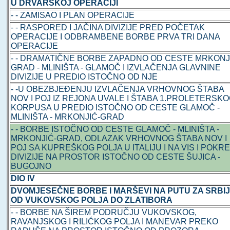
U DRVARSKOJ OPERACIJI
- - ZAMISAO I PLAN OPERACIJE
- - RASPORED I JAČINA DIVIZIJE PRED POČETAK
OPERACIJE I ODBRAMBENE BORBE PRVA TRI DANA
OPERACIJE
- - DRAMATIČNE BORBE ZAPADNO OD CESTE MRKONJ
GRAD - MLINIŠTA - GLAMOČ I IZVLAČENJA GLAVNINE
DIVIZIJE U PREDIO ISTOČNO OD NJE
- -U OBEZBJEĐENJU IZVLAČENJA VRHOVNOG ŠTABA
NOV I POJ IZ REJONA UVALE I ŠTABA 1.PROLETERSK
KORPUSA U PREDIO ISTOČNO OD CESTE GLAMOČ -
MLINIŠTA - MRKONJIĆ-GRAD
- - BORBE ISTOČNO OD CESTE GLAMOČ - MLINIŠTA -
MRKONJIĆ-GRAD, ODLAZAK VRHOVNOG ŠTABA NOV I
POJ SA KUPREŠKOG POLJA U ITALIJU I NA VIS I POKR
DIVIZIJE NA PROSTOR ISTOČNO OD CESTE ŠUJICA -
BUGOJNO
DIO IV
DVOMJESEČNE BORBE I MARŠEVI NA PUTU ZA SRBI
OD VUKOVSKOG POLJA DO ZLATIBORA
- - BORBE NA ŠIREM PODRUČJU VUKOVSKOG,
RAVANJSKOG I RILIĆKOG POLJA I MANEVAR PREKO