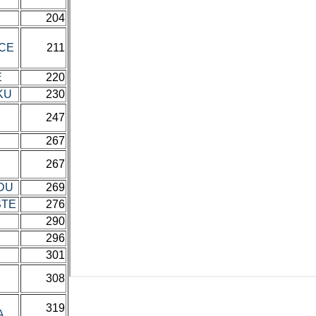
204
ICE
211
E
220
AKU
230
247
267
267
ADU
269
ŠTE
276
290
296
301
308
319
A