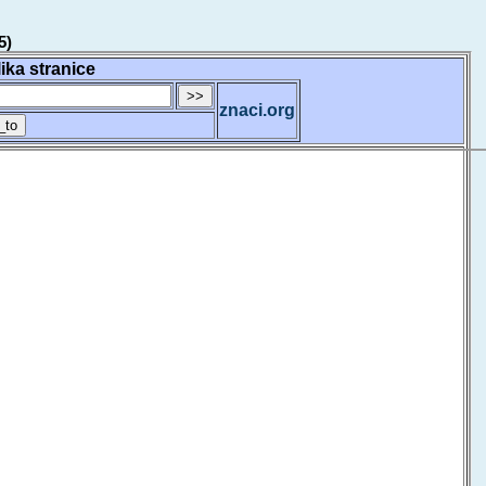
5)
lika stranice
znaci.org