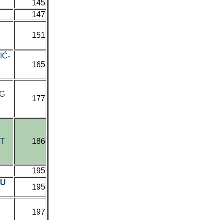
145
147
151
IĆ-
165
OG
177
ET
186
195
JU
195
197