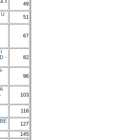
. I
49
 U
51
67
I
D -
82
O-
96
LA
-
103
116
RBE
127
145