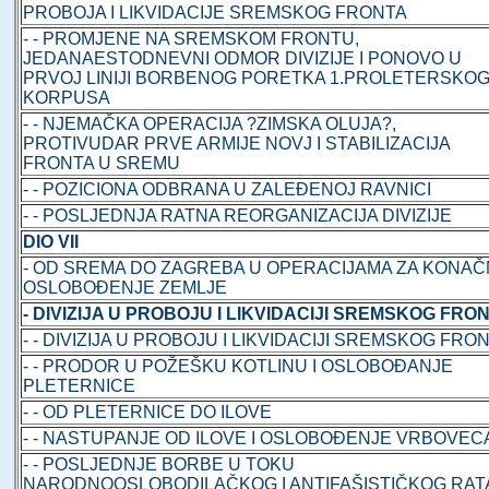
PROBOJA I LIKVIDACIJE SREMSKOG FRONTA
- - PROMJENE NA SREMSKOM FRONTU,
JEDANAESTODNEVNI ODMOR DIVIZIJE I PONOVO U
PRVOJ LINIJI BORBENOG PORETKA 1.PROLETERSKO
KORPUSA
- - NJEMAČKA OPERACIJA ?ZIMSKA OLUJA?,
PROTIVUDAR PRVE ARMIJE NOVJ I STABILIZACIJA
FRONTA U SREMU
- - POZICIONA ODBRANA U ZALEĐENOJ RAVNICI
- - POSLJEDNJA RATNA REORGANIZACIJA DIVIZIJE
DIO VII
- OD SREMA DO ZAGREBA U OPERACIJAMA ZA KONA
OSLOBOĐENJE ZEMLJE
- DIVIZIJA U PROBOJU I LIKVIDACIJI SREMSKOG FRO
- - DIVIZIJA U PROBOJU I LIKVIDACIJI SREMSKOG FRO
- - PRODOR U POŽEŠKU KOTLINU I OSLOBOĐANJE
PLETERNICE
- - OD PLETERNICE DO ILOVE
- - NASTUPANJE OD ILOVE I OSLOBOĐENJE VRBOVEC
- - POSLJEDNJE BORBE U TOKU
NARODNOOSLOBODILAČKOG I ANTIFAŠISTIČKOG RAT