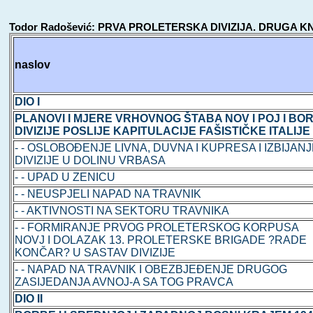
Todor Radošević: PRVA PROLETERSKA DIVIZIJA. DRUGA KNJIGA -
naslov
DIO I
PLANOVI I MJERE VRHOVNOG ŠTABA NOV I POJ I BO
DIVIZIJE POSLIJE KAPITULACIJE FAŠISTIČKE ITALIJE
- - OSLOBOĐENJE LIVNA, DUVNA I KUPRESA I IZBIJAN
DIVIZIJE U DOLINU VRBASA
- - UPAD U ZENICU
- - NEUSPJELI NAPAD NA TRAVNIK
- - AKTIVNOSTI NA SEKTORU TRAVNIKA
- - FORMIRANJE PRVOG PROLETERSKOG KORPUSA
NOVJ I DOLAZAK 13. PROLETERSKE BRIGADE ?RADE
KONČAR? U SASTAV DIVIZIJE
- - NAPAD NA TRAVNIK I OBEZBJEĐENJE DRUGOG
ZASIJEDANJA AVNOJ-A SA TOG PRAVCA
DIO II