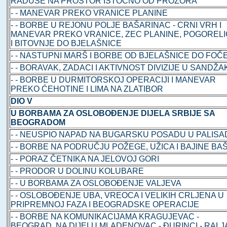
RADUŠE NA PROSTOR ISTOČNO OD PROZORA
- - MANEVAR PREKO VRANICE PLANINE
- - BORBE U REJONU POLJE BAŠARINAC - CRNI VRH I
MANEVAR PREKO VRANICE, ZEC PLANINE, POGOREL
I BITOVNJE DO BJELAŠNICE
- - NASTUPNI MARŠ I BORBE OD BJELAŠNICE DO FOČ
- - BORAVAK, ZADACI I AKTIVNOST DIVIZIJE U SANDŽ
- - BORBE U DURMITORSKOJ OPERACIJI I MANEVAR
PREKO ĆEHOTINE I LIMA NA ZLATIBOR
DIO V
U BORBAMA ZA OSLOBOĐENJE DIJELA SRBIJE SA
BEOGRADOM
- - NEUSPIO NAPAD NA BUGARSKU POSADU U PALIS
- - BORBE NA PODRUČJU POŽEGE, UŽICA I BAJINE BA
- - PORAZ ČETNIKA NA JELOVOJ GORI
- - PRODOR U DOLINU KOLUBARE
- - U BORBAMA ZA OSLOBOĐENJE VALJEVA
- - OSLOBOĐENJE UBA, VREOCA I VELIKIH CRLJENA U
PRIPREMNOJ FAZA I BEOGRADSKE OPERACIJE
- - BORBE NA KOMUNIKACIJAMA KRAGUJEVAC -
BEOGRAD, NA DIJELU MLADENOVAC - ĐURINCI - RALJ