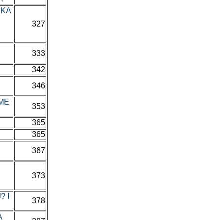
ČKA
327
333
342
346
EME
353
365
365
367
373
? I
378
A