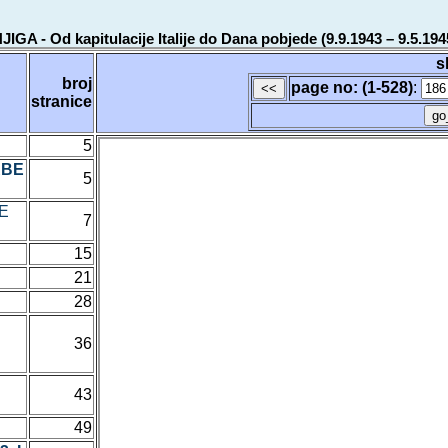
 Od kapitulacije Italije do Dana pobjede (9.9.1943 – 9.5.194
s
broj
page no: (1-528)
:
stranice
5
RBE
5
JE
7
15
21
28
36
43
49