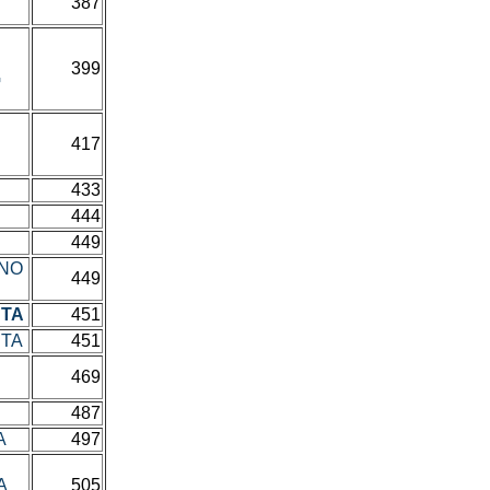
387
399
G
417
433
444
449
ČNO
449
NTA
451
NTA
451
469
487
A
497
A
505