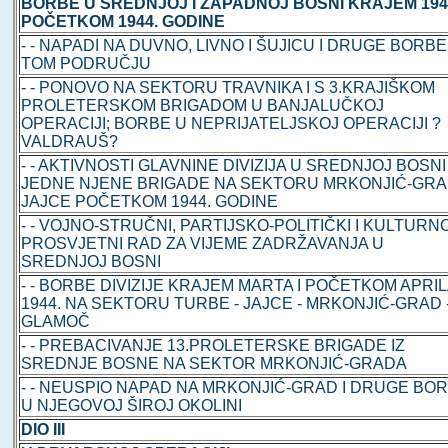
BORBE U SREDNJOJ I ZAPADNOJ BOSNI KRAJEM 1943
POČETKOM 1944. GODINE
- - NAPADI NA DUVNO, LIVNO I ŠUJICU I DRUGE BORBE
TOM PODRUČJU
- - PONOVO NA SEKTORU TRAVNIKA I S 3.KRAJIŠKOM
PROLETERSKOM BRIGADOM U BANJALUČKOJ
OPERACIJI; BORBE U NEPRIJATELJSKOJ OPERACIJI ?
VALDRAUŠ?
- - AKTIVNOSTI GLAVNINE DIVIZIJA U SREDNJOJ BOSNI 
JEDNE NJENE BRIGADE NA SEKTORU MRKONJIĆ-GRA
JAJCE POČETKOM 1944. GODINE
- - VOJNO-STRUČNI, PARTIJSKO-POLITIČKI I KULTURN
PROSVJETNI RAD ZA VIJEME ZADRŽAVANJA U
SREDNJOJ BOSNI
- - BORBE DIVIZIJE KRAJEM MARTA I POČETKOM APRI
1944. NA SEKTORU TURBE - JAJCE - MRKONJIĆ-GRAD 
GLAMOČ
- - PREBACIVANJE 13.PROLETERSKE BRIGADE IZ
SREDNJE BOSNE NA SEKTOR MRKONJIĆ-GRADA
- - NEUSPIO NAPAD NA MRKONJIĆ-GRAD I DRUGE BO
U NJEGOVOJ ŠIROJ OKOLINI
DIO III