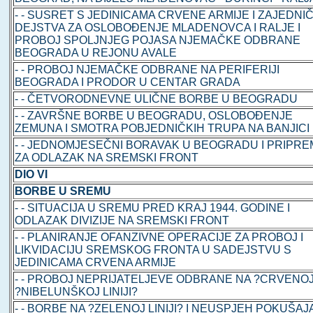
- - SUSRET S JEDINICAMA CRVENE ARMIJE I ZAJEDNI
DEJSTVA ZA OSLOBOĐENJE MLADENOVCA I RALJE I
PROBOJ SPOLJNJEG POJASA NJEMAČKE ODBRANE
BEOGRADA U REJONU AVALE
- - PROBOJ NJEMAČKE ODBRANE NA PERIFERIJI
BEOGRADA I PRODOR U CENTAR GRADA
- - ČETVORODNEVNE ULIČNE BORBE U BEOGRADU
- - ZAVRŠNE BORBE U BEOGRADU, OSLOBOĐENJE
ZEMUNA I SMOTRA POBJEDNIČKIH TRUPA NA BANJICI
- - JEDNOMJESEČNI BORAVAK U BEOGRADU I PRIPR
ZA ODLAZAK NA SREMSKI FRONT
DIO VI
BORBE U SREMU
- - SITUACIJA U SREMU PRED KRAJ 1944. GODINE I
ODLAZAK DIVIZIJE NA SREMSKI FRONT
- - PLANIRANJE OFANZIVNE OPERACIJE ZA PROBOJ I
LIKVIDACIJU SREMSKOG FRONTA U SADEJSTVU S
JEDINICAMA CRVENA ARMIJE
- - PROBOJ NEPRIJATELJEVE ODBRANE NA ?CRVENOJ
?NIBELUNŠKOJ LINIJI?
- - BORBE NA ?ZELENOJ LINIJI? I NEUSPJEH POKUŠAJ