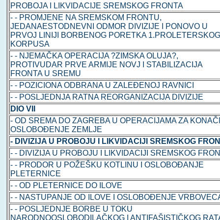
PROBOJA I LIKVIDACIJE SREMSKOG FRONTA
- - PROMJENE NA SREMSKOM FRONTU,
JEDANAESTODNEVNI ODMOR DIVIZIJE I PONOVO U
PRVOJ LINIJI BORBENOG PORETKA 1.PROLETERSKO
KORPUSA
- - NJEMAČKA OPERACIJA ?ZIMSKA OLUJA?,
PROTIVUDAR PRVE ARMIJE NOVJ I STABILIZACIJA
FRONTA U SREMU
- - POZICIONA ODBRANA U ZALEĐENOJ RAVNICI
- - POSLJEDNJA RATNA REORGANIZACIJA DIVIZIJE
DIO VII
- OD SREMA DO ZAGREBA U OPERACIJAMA ZA KONA
OSLOBOĐENJE ZEMLJE
- DIVIZIJA U PROBOJU I LIKVIDACIJI SREMSKOG FRO
- - DIVIZIJA U PROBOJU I LIKVIDACIJI SREMSKOG FRO
- - PRODOR U POŽEŠKU KOTLINU I OSLOBOĐANJE
PLETERNICE
- - OD PLETERNICE DO ILOVE
- - NASTUPANJE OD ILOVE I OSLOBOĐENJE VRBOVEC
- - POSLJEDNJE BORBE U TOKU
NARODNOOSLOBODILAČKOG I ANTIFAŠISTIČKOG RAT