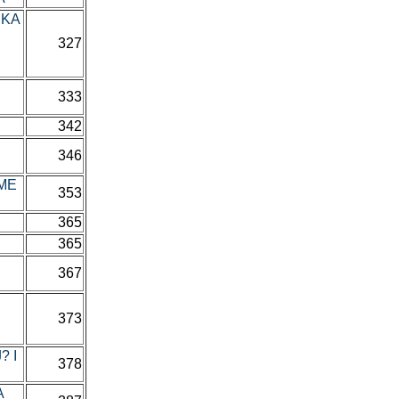
ČKA
327
333
342
346
EME
353
365
365
367
373
? I
378
A