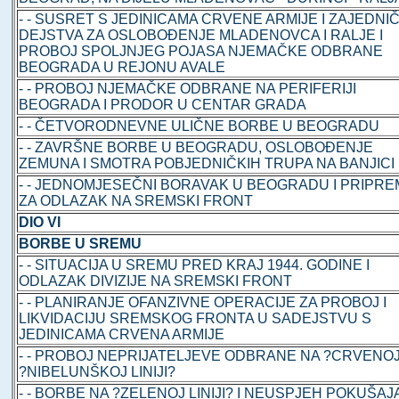
- - SUSRET S JEDINICAMA CRVENE ARMIJE I ZAJEDNI
DEJSTVA ZA OSLOBOĐENJE MLADENOVCA I RALJE I
PROBOJ SPOLJNJEG POJASA NJEMAČKE ODBRANE
BEOGRADA U REJONU AVALE
- - PROBOJ NJEMAČKE ODBRANE NA PERIFERIJI
BEOGRADA I PRODOR U CENTAR GRADA
- - ČETVORODNEVNE ULIČNE BORBE U BEOGRADU
- - ZAVRŠNE BORBE U BEOGRADU, OSLOBOĐENJE
ZEMUNA I SMOTRA POBJEDNIČKIH TRUPA NA BANJICI
- - JEDNOMJESEČNI BORAVAK U BEOGRADU I PRIPR
ZA ODLAZAK NA SREMSKI FRONT
DIO VI
BORBE U SREMU
- - SITUACIJA U SREMU PRED KRAJ 1944. GODINE I
ODLAZAK DIVIZIJE NA SREMSKI FRONT
- - PLANIRANJE OFANZIVNE OPERACIJE ZA PROBOJ I
LIKVIDACIJU SREMSKOG FRONTA U SADEJSTVU S
JEDINICAMA CRVENA ARMIJE
- - PROBOJ NEPRIJATELJEVE ODBRANE NA ?CRVENOJ
?NIBELUNŠKOJ LINIJI?
- - BORBE NA ?ZELENOJ LINIJI? I NEUSPJEH POKUŠAJ