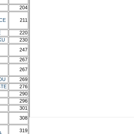
204
ICE
211
E
220
AKU
230
247
267
267
ADU
269
ŠTE
276
290
296
301
308
319
A