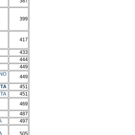
387
399
G
417
433
444
449
ČNO
449
NTA
451
NTA
451
469
487
A
497
A
505