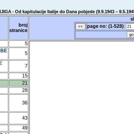
 Od kapitulacije Italije do Dana pobjede (9.9.1943 – 9.5.194
s
broj
page no: (1-528)
:
stranice
5
RBE
5
JE
7
15
21
28
36
43
49