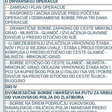
U DRVARSKOJ OPERACIJI
- - ZAMISAO I PLAN OPERACIJE
- - RASPORED I JAČINA DIVIZIJE PRED POČETAK
OPERACIJE I ODBRAMBENE BORBE PRVA TRI DANA
OPERACIJE
- - DRAMATIČNE BORBE ZAPADNO OD CESTE MRKONJ
GRAD - MLINIŠTA - GLAMOČ I IZVLAČENJA GLAVNINE
DIVIZIJE U PREDIO ISTOČNO OD NJE
- -U OBEZBJEĐENJU IZVLAČENJA VRHOVNOG ŠTABA
NOV I POJ IZ REJONA UVALE I ŠTABA 1.PROLETERSK
KORPUSA U PREDIO ISTOČNO OD CESTE GLAMOČ -
MLINIŠTA - MRKONJIĆ-GRAD
- - BORBE ISTOČNO OD CESTE GLAMOČ - MLINIŠTA -
MRKONJIĆ-GRAD, ODLAZAK VRHOVNOG ŠTABA NOV I
POJ SA KUPREŠKOG POLJA U ITALIJU I NA VIS I POKR
DIVIZIJE NA PROSTOR ISTOČNO OD CESTE ŠUJICA -
BUGOJNO
DIO IV
DVOMJESEČNE BORBE I MARŠEVI NA PUTU ZA SRBI
OD VUKOVSKOG POLJA DO ZLATIBORA
- - BORBE NA ŠIREM PODRUČJU VUKOVSKOG,
RAVANJSKOG I RILIĆKOG POLJA I MANEVAR PREKO