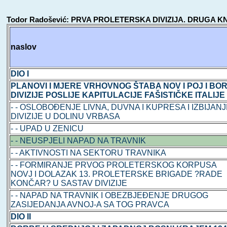
Todor Radošević: PRVA PROLETERSKA DIVIZIJA. DRUGA KNJIGA -
naslov
DIO I
PLANOVI I MJERE VRHOVNOG ŠTABA NOV I POJ I BO
DIVIZIJE POSLIJE KAPITULACIJE FAŠISTIČKE ITALIJE
- - OSLOBOĐENJE LIVNA, DUVNA I KUPRESA I IZBIJAN
DIVIZIJE U DOLINU VRBASA
- - UPAD U ZENICU
- - NEUSPJELI NAPAD NA TRAVNIK
- - AKTIVNOSTI NA SEKTORU TRAVNIKA
- - FORMIRANJE PRVOG PROLETERSKOG KORPUSA
NOVJ I DOLAZAK 13. PROLETERSKE BRIGADE ?RADE
KONČAR? U SASTAV DIVIZIJE
- - NAPAD NA TRAVNIK I OBEZBJEĐENJE DRUGOG
ZASIJEDANJA AVNOJ-A SA TOG PRAVCA
DIO II