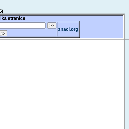
5)
lika stranice
znaci.org