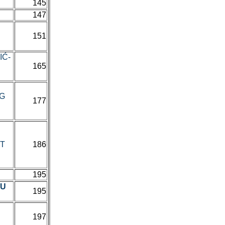
145
147
151
IĆ-
165
OG
177
ET
186
195
JU
195
197