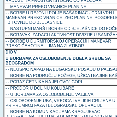
RADUŠE NA PROSTOR ISTOČNO OD PROZORA
- - MANEVAR PREKO VRANICE PLANINE
- - BORBE U REJONU POLJE BAŠARINAC - CRNI VRH I
MANEVAR PREKO VRANICE, ZEC PLANINE, POGOREL
I BITOVNJE DO BJELAŠNICE
- - NASTUPNI MARŠ I BORBE OD BJELAŠNICE DO FOČ
- - BORAVAK, ZADACI I AKTIVNOST DIVIZIJE U SANDŽ
- - BORBE U DURMITORSKOJ OPERACIJI I MANEVAR
PREKO ĆEHOTINE I LIMA NA ZLATIBOR
DIO V
U BORBAMA ZA OSLOBOĐENJE DIJELA SRBIJE SA
BEOGRADOM
- - NEUSPIO NAPAD NA BUGARSKU POSADU U PALIS
- - BORBE NA PODRUČJU POŽEGE, UŽICA I BAJINE BA
- - PORAZ ČETNIKA NA JELOVOJ GORI
- - PRODOR U DOLINU KOLUBARE
- - U BORBAMA ZA OSLOBOĐENJE VALJEVA
- - OSLOBOĐENJE UBA, VREOCA I VELIKIH CRLJENA U
PRIPREMNOJ FAZA I BEOGRADSKE OPERACIJE
- - BORBE NA KOMUNIKACIJAMA KRAGUJEVAC -
BEOGRAD, NA DIJELU MLADENOVAC - ĐURINCI - RALJ