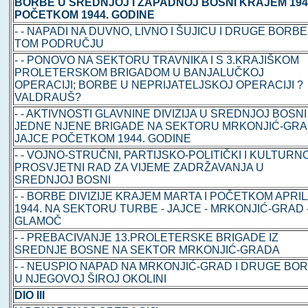
BORBE U SREDNJOJ I ZAPADNOJ BOSNI KRAJEM 1943
POČETKOM 1944. GODINE
- - NAPADI NA DUVNO, LIVNO I ŠUJICU I DRUGE BORBE
TOM PODRUČJU
- - PONOVO NA SEKTORU TRAVNIKA I S 3.KRAJIŠKOM
PROLETERSKOM BRIGADOM U BANJALUČKOJ
OPERACIJI; BORBE U NEPRIJATELJSKOJ OPERACIJI ?
VALDRAUŠ?
- - AKTIVNOSTI GLAVNINE DIVIZIJA U SREDNJOJ BOSNI 
JEDNE NJENE BRIGADE NA SEKTORU MRKONJIĆ-GRA
JAJCE POČETKOM 1944. GODINE
- - VOJNO-STRUČNI, PARTIJSKO-POLITIČKI I KULTURN
PROSVJETNI RAD ZA VIJEME ZADRŽAVANJA U
SREDNJOJ BOSNI
- - BORBE DIVIZIJE KRAJEM MARTA I POČETKOM APRI
1944. NA SEKTORU TURBE - JAJCE - MRKONJIĆ-GRAD 
GLAMOČ
- - PREBACIVANJE 13.PROLETERSKE BRIGADE IZ
SREDNJE BOSNE NA SEKTOR MRKONJIĆ-GRADA
- - NEUSPIO NAPAD NA MRKONJIĆ-GRAD I DRUGE BO
U NJEGOVOJ ŠIROJ OKOLINI
DIO III