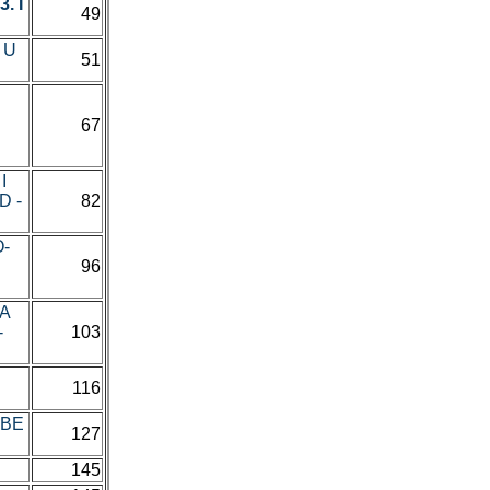
. I
49
 U
51
67
I
D -
82
O-
96
LA
-
103
116
RBE
127
145