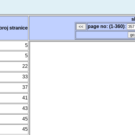
s
page no: (1-360)
:
broj stranice
5
5
22
33
37
41
43
45
45