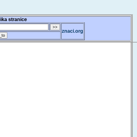
lika stranice
znaci.org