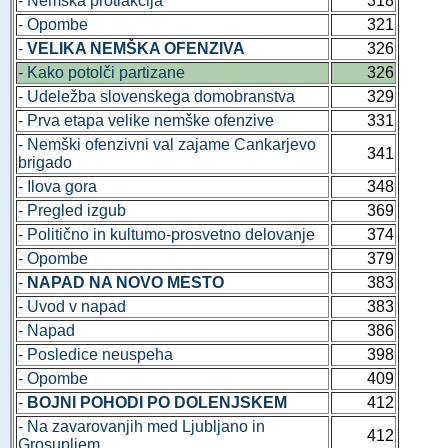
- Nemška protiakcija
318
- Opombe
321
-
VELIKA NEMŠKA OFENZIVA
326
- Kako potolči partizane
326
- Udeležba slovenskega domobranstva
329
- Prva etapa velike nemške ofenzive
331
- Nemški ofenzivni val zajame Cankarjevo
341
brigado
- Ilova gora
348
- Pregled izgub
369
- Politično in kultumo-prosvetno delovanje
374
- Opombe
379
-
NAPAD NA NOVO MESTO
383
- Uvod v napad
383
- Napad
386
- Posledice neuspeha
398
- Opombe
409
-
BOJNI POHODI PO DOLENJSKEM
412
- Na zavarovanjih med Ljubljano in
412
Grosupljem