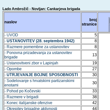
Lado Ambrožič - Novljan: Cankarjeva brigada
broj
naslov
stranice
- UVOD
5
-
USTANOVITEV (28. septembra 1942)
8
- Razmere pomembne za ustanovitev
8
- Ponovna prizadevanja za ustanovitev
13
brigade
- Ustanovitveni zbor v Lapinjah
19
- Opombe
27
-
UTRJEVANJE BOJNE SPOSOBNOSTI
30
- Sodelovanje s hrvatskimi partizanskimi
30
enotami
- Pohod po Kočevski
33
- Razmere v brigadi
38
- Konec italijanske ofenzive
42
- Okrepitev brigadne aktivnosti
44