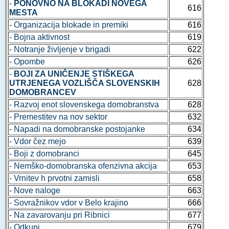
-
PONOVNO NA BLOKADI NOVEGA
616
MESTA
- Organizacija blokade in premiki
616
- Bojna aktivnost
619
- Notranje življenje v brigadi
622
- Opombe
626
-
BOJI ZA UNIČENJE STIŠKEGA
UTRJENEGA VOZLIŠČA SLOVENSKIH
628
DOMOBRANCEV
- Razvoj enot slovenskega domobranstva
628
- Premestitev na nov sektor
632
- Napadi na domobranske postojanke
634
- Vdor čez mejo
639
- Boji z domobranci
645
- Nemško-domobranska ofenzivna akcija
653
- Vrnitev h prvotni zamisli
658
- Nove naloge
663
- Sovražnikov vdor v Belo krajino
666
- Na zavarovanju pri Ribnici
677
- Odkupi
679