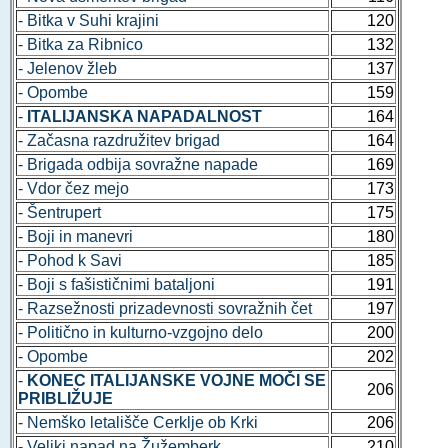
- Bitka v Suhi krajini
120
- Bitka za Ribnico
132
- Jelenov žleb
137
- Opombe
159
-
ITALIJANSKA NAPADALNOST
164
- Začasna razdružitev brigad
164
- Brigada odbija sovražne napade
169
- Vdor čez mejo
173
- Šentrupert
175
- Boji in manevri
180
- Pohod k Savi
185
- Boji s fašističnimi bataljoni
191
- Razsežnosti prizadevnosti sovražnih čet
197
- Politično in kulturno-vzgojno delo
200
- Opombe
202
-
KONEC ITALIJANSKE VOJNE MOČI SE
206
PRIBLIŽUJE
- Nemško letališče Cerklje ob Krki
206
- Veliki napad na Žužemberk
210