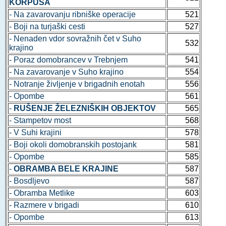
KORPUSA
- Na zavarovanju ribniške operacije
521
- Boji na turjaški cesti
527
- Nenaden vdor sovražnih čet v Suho
532
krajino
- Poraz domobrancev v Trebnjem
541
- Na zavarovanje v Suho krajino
554
- Notranje življenje v brigadnih enotah
556
- Opombe
561
-
RUŠENJE ŽELEZNIŠKIH OBJEKTOV
565
- Stampetov most
568
- V Suhi krajini
578
- Boji okoli domobranskih postojank
581
- Opombe
585
-
OBRAMBA BELE KRAJINE
587
- Bosdljevo
587
- Obramba Metlike
603
- Razmere v brigadi
610
- Opombe
613