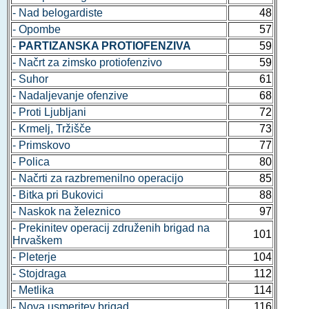
- Nad belogardiste
48
- Opombe
57
-
PARTIZANSKA PROTIOFENZIVA
59
- Načrt za zimsko protiofenzivo
59
- Suhor
61
- Nadaljevanje ofenzive
68
- Proti Ljubljani
72
- Krmelj, Tržišče
73
- Primskovo
77
- Polica
80
- Načrti za razbremenilno operacijo
85
- Bitka pri Bukovici
88
- Naskok na železnico
97
- Prekinitev operacij združenih brigad na
101
Hrvaškem
- Pleterje
104
- Stojdraga
112
- Metlika
114
- Nova usmeritev brigad
116