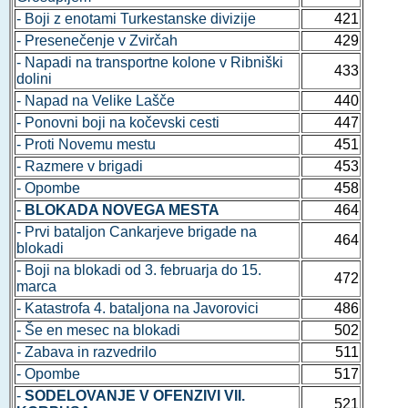
- Boji z enotami Turkestanske divizije
421
- Presenečenje v Zvirčah
429
- Napadi na transportne kolone v Ribniški
433
dolini
- Napad na Velike Lašče
440
- Ponovni boji na kočevski cesti
447
- Proti Novemu mestu
451
- Razmere v brigadi
453
- Opombe
458
-
BLOKADA NOVEGA MESTA
464
- Prvi bataljon Cankarjeve brigade na
464
blokadi
- Boji na blokadi od 3. februarja do 15.
472
marca
- Katastrofa 4. bataljona na Javorovici
486
- Še en mesec na blokadi
502
- Zabava in razvedrilo
511
- Opombe
517
-
SODELOVANJE V OFENZIVI VII.
521