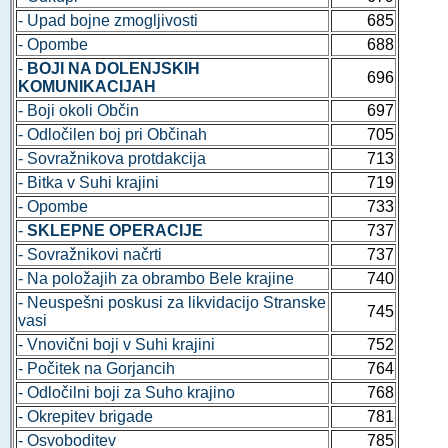
- Upad bojne zmogljivosti
685
- Opombe
688
-
BOJI NA DOLENJSKIH
696
KOMUNIKACIJAH
- Boji okoli Občin
697
- Odločilen boj pri Občinah
705
- Sovražnikova protdakcija
713
- Bitka v Suhi krajini
719
- Opombe
733
-
SKLEPNE OPERACIJE
737
- Sovražnikovi načrti
737
- Na položajih za obrambo Bele krajine
740
- Neuspešni poskusi za likvidacijo Stranske
745
vasi
- Vnovični boji v Suhi krajini
752
- Počitek na Gorjancih
764
- Odločilni boji za Suho krajino
768
- Okrepitev brigade
781
- Osvoboditev
785