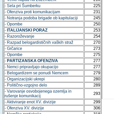
- Sela pri Šumberku
225
- Ofenziva proti komunikacijam
231
- Notranja podoba brigade ob kapitulaciji
245
- Opombe
250
-
ITALIJANSKI PORAZ
253
- Razoroževanje
254
- Razpad belogardističnih vaških straž
270
- Grčarice
273
- Opombe
275
-
PARTIZANSKA OFENZIVA
277
- Nemci pripravljajo okupacijo
277
- Belogardizem se ponudi Nemcem
279
- Organizacijski ukrepi
280
- Politično-vzgojno delo
289
- Varovanje osvobojenega ozemlja in
293
rušenje komunikacij
- Aktiviranje enot XV. divizije
299
- Ofenziva XV. divizije
306