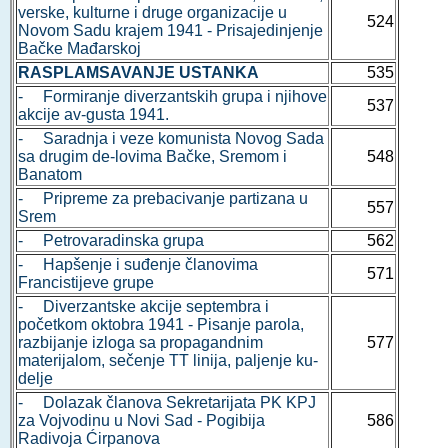
verske, kulturne i druge organizacije u
524
Novom Sadu krajem 1941 - Prisajedinjenje
Bačke Mađarskoj
RASPLAMSAVANJE USTANKA
535
- Formiranje diverzantskih grupa i njihove
537
akcije av-gusta 1941.
- Saradnja i veze komunista Novog Sada
sa drugim de-lovima Bačke, Sremom i
548
Banatom
- Pripreme za prebacivanje partizana u
557
Srem
- Petrovaradinska grupa
562
- Hapšenje i suđenje članovima
571
Francistijeve grupe
- Diverzantske akcije septembra i
početkom oktobra 1941 - Pisanje parola,
razbijanje izloga sa propagandnim
577
materijalom, sečenje TT linija, paljenje ku-
delje
- Dolazak članova Sekretarijata PK KPJ
za Vojvodinu u Novi Sad - Pogibija
586
Radivoja Ćirpanova