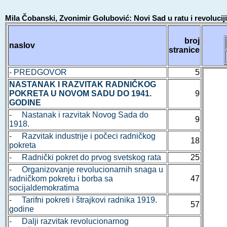
Mila Čobanski, Zvonimir Golubović: Novi Sad u ratu i revolucij
broj
naslov
stranice
- PREDGOVOR
5
NASTANAK I RAZVITAK RADNIČKOG
POKRETA U NOVOM SADU DO 1941.
9
GODINE
- Nastanak i razvitak Novog Sada do
9
1918.
- Razvitak industrije i počeci radničkog
18
pokreta
- Radnički pokret do prvog svetskog rata
25
- Organizovanje revolucionarnih snaga u
radničkom pokretu i borba sa
47
socijaldemokratima
- Tarifni pokreti i štrajkovi radnika 1919.
57
godine
- Dalji razvitak revolucionarnog