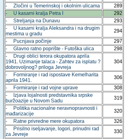
- Zločini u Temerinskoj i okolnim ulicama
289
- U kasarni kralja Petra I
292
- Streljanja na Dunavu
293
- U kasarni kralja Aleksandra i na drugim
294
mestima u gradu
- Pucnjava počinje
297
- Glavno ratno poprište - Futoška ulica
298
- Drugi oblici terora okupatora aprila
1941. Uzimanje talaca - Zahtev za isplatu ?
304
dobrovoljnog? priloga Jevreja
- Formiranje i rad ispostave Kemelharita
306
aprila 1941.
- Formiranje i rad vojne uprave
308
- Izjava lojalnosti predstavnika srpske
319
buržoazije u Novom Sadu
- Politika nacionalne neravnopravnosti i
320
mađarizacije
- Ratne privredne mere okupatora
326
- Prisilno iseljavanje, logori, prinudni rad
330
za Jevreje