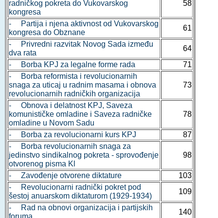
radničkog pokreta do Vukovarskog
58
kongresa
- Partija i njena aktivnost od Vukovarskog
61
kongresa do Obznane
- Privredni razvitak Novog Sada između
64
dva rata
- Borba KPJ za legalne forme rada
71
- Borba reformista i revolucionarnih
snaga za uticaj u radnim masama i obnova
73
revolucionarnih radničkih organizacija
- Obnova i delatnost KPJ, Saveza
komunističke omladine i Saveza radničke
78
omladine u Novom Sadu
- Borba za revolucionarni kurs KPJ
87
- Borba revolucionarnih snaga za
jedinstvo sindikalnog pokreta - sprovođenje
98
otvorenog pisma Kl
- Zavođenje otvorene diktature
103
- Revolucionarni radnički pokret pod
109
šestoj anuarskom diktaturom (1929-1934)
- Rad na obnovi organizacija i partijskih
140
foruma