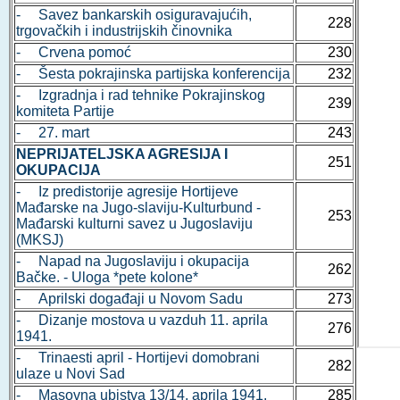
- Savez bankarskih osiguravajućih,
228
trgovačkih i industrijskih činovnika
- Crvena pomoć
230
- Šesta pokrajinska partijska konferencija
232
- Izgradnja i rad tehnike Pokrajinskog
239
komiteta Partije
- 27. mart
243
NEPRIJATELJSKA AGRESIJA I
251
OKUPACIJA
- Iz predistorije agresije Hortijeve
Mađarske na Jugo-slaviju-Kulturbund -
253
Mađarski kulturni savez u Jugoslaviju
(MKSJ)
- Napad na Jugoslaviju i okupacija
262
Bačke. - Uloga *pete kolone*
- Aprilski događaji u Novom Sadu
273
- Dizanje mostova u vazduh 11. aprila
276
1941.
- Trinaesti april - Hortijevi domobrani
282
ulaze u Novi Sad
- Masovna ubistva 13/14. aprila 1941.
285