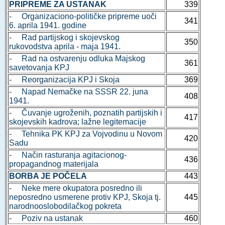
PRIPREME ZA USTANAK
339
- Organizaciono-političke pripreme uoči
341
6. aprila 1941. godine
- Rad partijskog i skojevskog
350
rukovodstva aprila - maja 1941.
- Rad na ostvarenju odluka Majskog
361
savetovanja KPJ
- Reorganizacija KPJ i Skoja
369
- Napad Nemačke na SSSR 22. juna
408
1941.
- Čuvanje ugroženih, poznatih partijskih i
417
skojevskih kadrova; lažne legitemacije
- Tehnika PK KPJ za Vojvodinu u Novom
420
Sadu
- Način rasturanja agitacionog-
436
propagandnog materijala
BORBA JE POČELA
443
- Neke mere okupatora posredno ili
neposredno usmerene protiv KPJ, Skoja tj.
445
narodnooslobodilačkog pokreta
- Poziv na ustanak
460