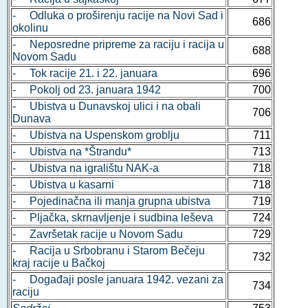
- Odluka o proširenju racije na Novi Sad i
686
okolinu
- Neposredne pripreme za raciju i racija u
688
Novom Sadu
- Tok racije 21. i 22. januara
696
- Pokolj od 23. januara 1942
700
- Ubistva u Dunavskoj ulici i na obali
706
Dunava
- Ubistva na Uspenskom groblju
711
- Ubistva na *Štrandu*
713
- Ubistva na igralištu NAK-a
718
- Ubistva u kasarni
718
- Pojedinačna ili manja grupna ubistva
719
- Pljačka, skrnavljenje i sudbina leševa
724
- Završetak racije u Novom Sadu
729
- Racija u Srbobranu i Starom Bečeju
732
kraj racije u Bačkoj
- Događaji posle januara 1942. vezani za
734
raciju