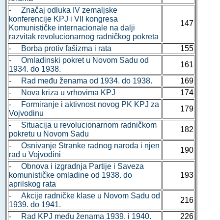
- Značaj odluka IV zemaljske
konferencije KPJ i VII kongresa
147
Komunističke internacionale na dalji
razvitak revolucionarnog radničkog pokreta
- Borba protiv fašizma i rata
155
- Omladinski pokret u Novom Sadu od
161
1934. do 1938.
- Rad među ženama od 1934. do 1938.
169
- Nova kriza u vrhovima KPJ
174
- Formiranje i aktivnost novog PK KPJ za
179
Vojvodinu
- Situacija u revolucionarnom radničkom
182
pokretu u Novom Sadu
- Osnivanje Stranke radnog naroda i njen
190
rad u Vojvodini
- Obnova i izgradnja Partije i Saveza
komunističke omladine od 1938. do
193
aprilskog rata
- Akcije radničke klase u Novom Sadu od
216
1939. do 1941.
- Rad KPJ među ženama 1939. i 1940.
226