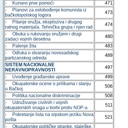
- Kursevi prve pomoći
471
- Planovi za oslobođenje komunista iz
473
bačkotopolskog logora
- Pitanje oružja, eksploziva i drugog
474
ratnog materijala. Tehnička grupa i njen rad
- Obuka u rukovanju oružjem i drugi
480
zadaci vojnih desetina
- Palenje žita
483
- Odluka o stvaranju novosadskog
489
partizanskog odreda
SISTEM NACIONALNE
497
NERAVNOPRAVNOSTI
- Uvođenje građanske uprave
499
- Okupatorske ocene o prilikama i stanju
506
u Bačkoj
- Politika nacionalne diskriminacije
508
- Udruživanje civilnih i vojnih
511
okupatorskih snaga u borbi protiv NOP-a
- Pokretanje lista na srpskom jeziku Nova
521
pošta
- Okupatorske političke stranke, staleške,