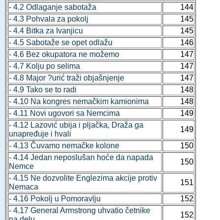
- 4.2 Odlaganje sabotaža
144
- 4.3 Pohvala za pokolj
145
- 4.4 Bitka za Ivanjicu
145
- 4.5 Sabotaže se opet odlažu
146
- 4.6 Bez okupatora ne možemo
147
- 4.7 Kolju po selima
147
- 4.8 Major ?urić traži objašnjenje
147
- 4.9 Tako se to radi
148
- 4.10 Na kongres nemačkim kamionima
148
- 4.11 Novi ugovori sa Nemcima
149
- 4.12 Lazović ubija i pljačka, Draža ga
149
unapređuje i hvali
- 4.13 Čuvamo nemačke kolone
150
- 4.14 Jedan neposlušan hoće da napada
150
Nemce
- 4.15 Ne dozvolite Englezima akcije protiv
151
Nemaca
- 4.16 Pokolj u Pomoravlju
152
- 4.17 General Armstrong uhvatio četnike
152
na delu