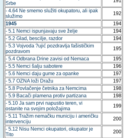
191
Srbe
- 4.64 Ne smemo služiti okupatoru, ali ipak
192
služimo
1945
194
- 5.1 Nemci ispunjavaju sve želje
194
- 5.2 Glad, bescilje, razdor
194
- 5.3 Vojvoda ?ujić pozdravlja fašističkim
195
pozdravom
- 5.4 Odbrana Drine zavisi od Nemaca
195
- 5.5 Nemci šalju sabotere
196
- 5.6 Nemci daju gume za opanke
197
- 5.7 OZNA loži Dražu
197
- 5.8 Povlačenje četnika za Nemcima
198
- 5.9 Bacači plamena protiv partizana
198
- 5.10 Ja sam prvi napustio teren, vi
199
ostanite na svojim položajima
- 5.11 Tražim nemačku municiju i američku
200
intervenciju
- 5.12 Nisu Nemci okupatori, okupator je
200
Tito