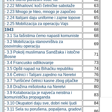
- 2.22 Mihailović koči četničke sabotaže
63
- 2.23 Mnogo je hteo, mnogo je započeo
64
- 2.24 Italijani daju uniforme i zajme topove
65
- 2.25 Mobilizacija za operaciju Vajs
66
1943
68
- 3.1 Sa fašistima ćemo napasti komuniste
68
- 3.2 Mobilizacija stanovništva za
69
osovinsku operaciju
- 3.3 Pokolj muslimana Sandžaka i istočne
71
Bosne
- 3.4 Francusko odlikovanje
73
- 3.5 Opšti napad na Bihaćku republiku
74
- 3.6 Četnici i Talijani zajedno na Neretvi
76
- 3.7 ?urišićevi četnici kasne zbog pljačke
79
- 3.8 Dražina mišolovka na Neretvi
80
- 3.9 Kolaboracija je najveća neistina i
83
komunistička propaganda
- 3.10 Okupatori daju sve, dobri neki ljudi
84
- 3.11 Sela su porušena, popaljena, gradovi
86