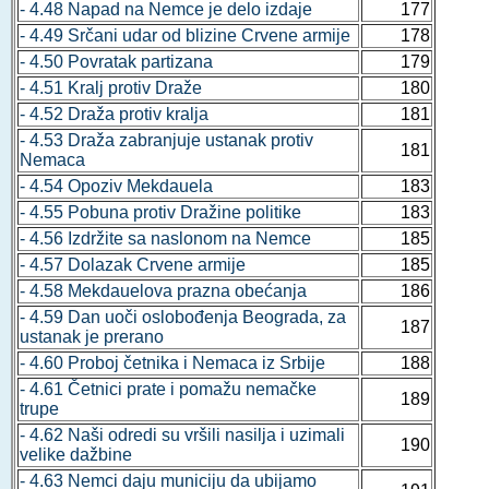
- 4.48 Napad na Nemce je delo izdaje
177
- 4.49 Srčani udar od blizine Crvene armije
178
- 4.50 Povratak partizana
179
- 4.51 Kralj protiv Draže
180
- 4.52 Draža protiv kralja
181
- 4.53 Draža zabranjuje ustanak protiv
181
Nemaca
- 4.54 Opoziv Mekdauela
183
- 4.55 Pobuna protiv Dražine politike
183
- 4.56 Izdržite sa naslonom na Nemce
185
- 4.57 Dolazak Crvene armije
185
- 4.58 Mekdauelova prazna obećanja
186
- 4.59 Dan uoči oslobođenja Beograda, za
187
ustanak je prerano
- 4.60 Proboj četnika i Nemaca iz Srbije
188
- 4.61 Četnici prate i pomažu nemačke
189
trupe
- 4.62 Naši odredi su vršili nasilja i uzimali
190
velike dažbine
- 4.63 Nemci daju municiju da ubijamo