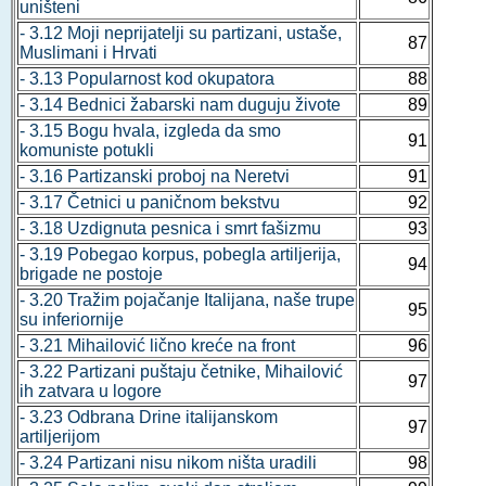
uništeni
- 3.12 Moji neprijatelji su partizani, ustaše,
87
Muslimani i Hrvati
- 3.13 Popularnost kod okupatora
88
- 3.14 Bednici žabarski nam duguju živote
89
- 3.15 Bogu hvala, izgleda da smo
91
komuniste potukli
- 3.16 Partizanski proboj na Neretvi
91
- 3.17 Četnici u paničnom bekstvu
92
- 3.18 Uzdignuta pesnica i smrt fašizmu
93
- 3.19 Pobegao korpus, pobegla artiljerija,
94
brigade ne postoje
- 3.20 Tražim pojačanje Italijana, naše trupe
95
su inferiornije
- 3.21 Mihailović lično kreće na front
96
- 3.22 Partizani puštaju četnike, Mihailović
97
ih zatvara u logore
- 3.23 Odbrana Drine italijanskom
97
artiljerijom
- 3.24 Partizani nisu nikom ništa uradili
98