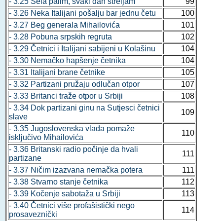
- 3.25 Sela palim, svaki dan streljam
99
- 3.26 Neka Italijani pošalju bar jednu četu
100
- 3.27 Beg generala Mihailovića
101
- 3.28 Pobuna srpskih regruta
102
- 3.29 Četnici i Italijani sabijeni u Kolašinu
104
- 3.30 Nemačko hapšenje četnika
104
- 3.31 Italijani brane četnike
105
- 3.32 Partizani pružaju odlučan otpor
107
- 3.33 Britanci traže otpor u Srbiji
108
- 3.34 Dok partizani ginu na Sutjesci četnici
109
slave
- 3.35 Jugoslovenska vlada pomaže
110
isključivo Mihailovića
- 3.36 Britanski radio počinje da hvali
111
partizane
- 3.37 Ničim izazvana nemačka potera
111
- 3.38 Stvarno stanje četnika
112
- 3.39 Kočenje sabotaža u Srbiji
113
- 3.40 Četnici više profašistički nego
114
prosaveznički