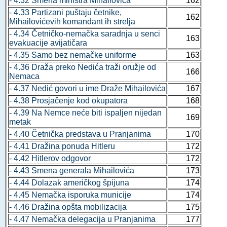
- 4.32 Smena ministra Mihailovića
162
- 4.33 Partizani puštaju četnike,
162
Mihailovićevih komandant ih strelja
- 4.34 Četničko-nemačka saradnja u senci
163
evakuacije avijatičara
- 4.35 Samo bez nemačke uniforme
163
- 4.36 Draža preko Nedića traži oružje od
166
Nemaca
- 4.37 Nedić govori u ime Draže Mihailovića
167
- 4.38 Prosjačenje kod okupatora
168
- 4.39 Na Nemce neće biti ispaljen nijedan
169
metak
- 4.40 Četnička predstava u Pranjanima
170
- 4.41 Dražina ponuda Hitleru
172
- 4.42 Hitlerov odgovor
172
- 4.43 Smena generala Mihailovića
173
- 4.44 Dolazak američkog špijuna
174
- 4.45 Nemačka isporuka municije
174
- 4.46 Dražina opšta mobilizacija
175
- 4.47 Nemačka delegacija u Pranjanima
177