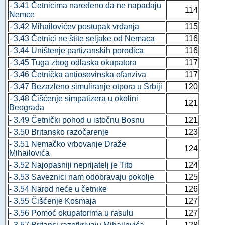
- 3.41 Četnicima naređeno da ne napadaju
114
Nemce
- 3.42 Mihailovićev postupak vrdanja
115
- 3.43 Četnici ne štite seljake od Nemaca
116
- 3.44 Uništenje partizanskih porodica
116
- 3.45 Tuga zbog odlaska okupatora
117
- 3.46 Četnička antiosovinska ofanziva
117
- 3.47 Bezazleno simuliranje otpora u Srbiji
120
- 3.48 Čišćenje simpatizera u okolini
121
Beograda
- 3.49 Četnički pohod u istočnu Bosnu
121
- 3.50 Britansko razočarenje
123
- 3.51 Nemačko vrbovanje Draže
124
Mihailovića
- 3.52 Najopasniji neprijatelj je Tito
124
- 3.53 Saveznici nam odobravaju pokolje
125
- 3.54 Narod neće u četnike
126
- 3.55 Čišćenje Kosmaja
127
- 3.56 Pomoć okupatorima u rasulu
127