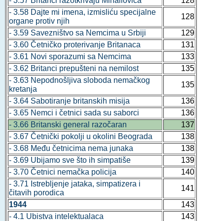
- 3.57 Britanci razotkrivaju Mihailovića
128
- 3.58 Dajte mi imena, izmisliću specijalne
128
organe protiv njih
- 3.59 Savezništvo sa Nemcima u Srbiji
129
- 3.60 Četničko proterivanje Britanaca
131
- 3.61 Novi sporazumi sa Nemcima
133
- 3.62 Britanci prepušteni na nemilost
135
- 3.63 Nepodnošljiva sloboda nemačkog
135
kretanja
- 3.64 Sabotiranje britanskih misija
136
- 3.65 Nemci i četnici sada su saborci
136
- 3.66 Britanski general razočaran
137
- 3.67 Četnički pokolji u okolini Beograda
138
- 3.68 Među četnicima nema junaka
138
- 3.69 Ubijamo sve što ih simpatiše
139
- 3.70 Četnici nemačka policija
140
- 3.71 Istrebljenje jataka, simpatizera i
141
čitavih porodica
1944
143
- 4.1 Ubistva intelektualaca
143