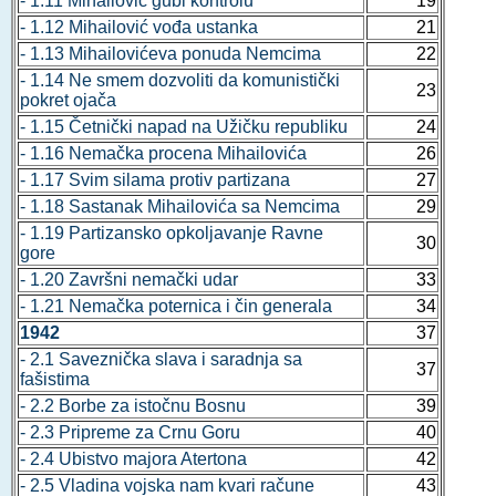
- 1.11 Mihailović gubi kontrolu
19
- 1.12 Mihailović vođa ustanka
21
- 1.13 Mihailovićeva ponuda Nemcima
22
- 1.14 Ne smem dozvoliti da komunistički
23
pokret ojača
- 1.15 Četnički napad na Užičku republiku
24
- 1.16 Nemačka procena Mihailovića
26
- 1.17 Svim silama protiv partizana
27
- 1.18 Sastanak Mihailovića sa Nemcima
29
- 1.19 Partizansko opkoljavanje Ravne
30
gore
- 1.20 Završni nemački udar
33
- 1.21 Nemačka poternica i čin generala
34
1942
37
- 2.1 Saveznička slava i saradnja sa
37
fašistima
- 2.2 Borbe za istočnu Bosnu
39
- 2.3 Pripreme za Crnu Goru
40
- 2.4 Ubistvo majora Atertona
42
- 2.5 Vladina vojska nam kvari račune
43