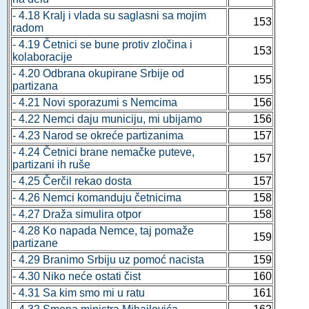
- 4.18 Kralj i vlada su saglasni sa mojim
153
radom
- 4.19 Četnici se bune protiv zločina i
153
kolaboracije
- 4.20 Odbrana okupirane Srbije od
155
partizana
- 4.21 Novi sporazumi s Nemcima
156
- 4.22 Nemci daju municiju, mi ubijamo
156
- 4.23 Narod se okreće partizanima
157
- 4.24 Četnici brane nemačke puteve,
157
partizani ih ruše
- 4.25 Čerčil rekao dosta
157
- 4.26 Nemci komanduju četnicima
158
- 4.27 Draža simulira otpor
158
- 4.28 Ko napada Nemce, taj pomaže
159
partizane
- 4.29 Branimo Srbiju uz pomoć nacista
159
- 4.30 Niko neće ostati čist
160
- 4.31 Sa kim smo mi u ratu
161