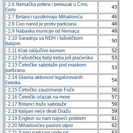
- 2.6 Nemačka potera i prelazak u Crnu
43
Goru
- 2.7 Britanci razotkrivaju Mihailovića
46
- 2.8 Ceo narod je protiv partizana
48
- 2.9 Nabavka municije od Nemaca
49
- 2.10 Saradnja sa NDH i fašističkom
50
Italijom
- 2.11 Klati isključivo kamom
52
- 2.12 Fašističkoj Italiji treba još plaćenika
53
- 2.13 Četničke sabotaže pod maskom
53
partizana
- 2.14 Glavna aktivnost legalizovanih
54
četnika
- 2.15 Četničko zauzimanje Foče
56
- 2.16 Četnički izlazak na more
57
- 2.17 Britanci traže sabotaže
59
- 2.18 Italijani neće dirati Dražu
59
- 2.19 Englezi su nam najveći problem
61
- 2.20 Mihailovićev pasivni otpor
62
- 2.21 Samo partizani vode rat
62