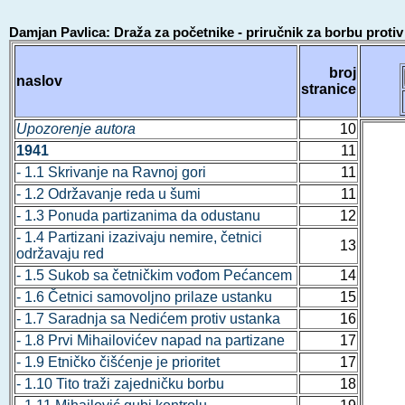
Damjan Pavlica: Draža za početnike - priručnik za borbu protiv 
broj
naslov
stranice
Upozorenje autora
10
1941
11
- 1.1 Skrivanje na Ravnoj gori
11
- 1.2 Održavanje reda u šumi
11
- 1.3 Ponuda partizanima da odustanu
12
- 1.4 Partizani izazivaju nemire, četnici
13
održavaju red
- 1.5 Sukob sa četničkim vođom Pećancem
14
- 1.6 Četnici samovoljno prilaze ustanku
15
- 1.7 Saradnja sa Nedićem protiv ustanka
16
- 1.8 Prvi Mihailovićev napad na partizane
17
- 1.9 Etničko čišćenje je prioritet
17
- 1.10 Tito traži zajedničku borbu
18