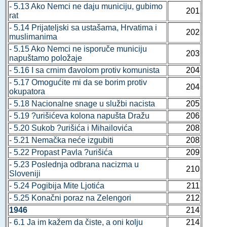
- 5.13 Ako Nemci ne daju municiju, gubimo
201
rat
- 5.14 Prijateljski sa ustašama, Hrvatima i
202
muslimanima
- 5.15 Ako Nemci ne isporuče municiju
203
napuštamo položaje
- 5.16 I sa crnim đavolom protiv komunista
204
- 5.17 Omogućite mi da se borim protiv
204
okupatora
- 5.18 Nacionalne snage u službi nacista
205
- 5.19 ?urišićeva kolona napušta Dražu
206
- 5.20 Sukob ?urišića i Mihailovića
208
- 5.21 Nemačka neće izgubiti
208
- 5.22 Propast Pavla ?urišića
209
- 5.23 Poslednja odbrana nacizma u
210
Sloveniji
- 5.24 Pogibija Mite Ljotića
211
- 5.25 Konačni poraz na Zelengori
212
1946
214
- 6.1 Ja im kažem da čiste, a oni kolju
214