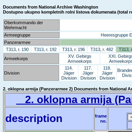
Documents from National Archive Washington
Dostupno ukupno kompletnih rolni listova dokumenata (total ro
Oberkommando der
Wehrmacht
Armeegruppe
Heeresgruppe 
Panzerarmee
T313, r. 190
T313, r. 192
T313, r. 196
T313, r. 482
T313, r
XV. Gebirgs
XXI. Gebirg
Armeekorps
Armeekorps
Armeekorp
114.
117.
118.
Brande
Division
Jäger
Jäger
Jäger
Divis
Division
Division
Division
2. oklopna armija (Panzerarmee 2) Documents from National A
2. oklopna armija (Pa
description
frame
no.