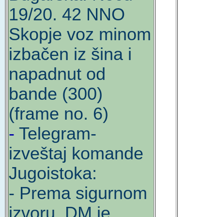
19/20. 42 NNO
Skopje voz minom
izbačen iz šina i
napadnut od
bande (300)
(frame no. 6)
-
Telegram-
izveštaj komande
Jugoistoka:
- Prema sigurnom
izvoru, DM je