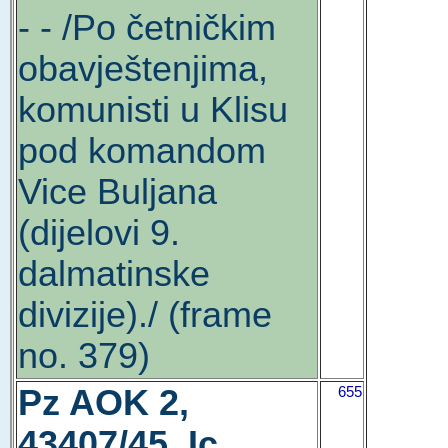
- - /Po četničkim
obavještenjima,
komunisti u Klisu
pod komandom
Vice Buljana
(dijelovi 9.
dalmatinske
divizije)./ (frame
no. 379)
Pz AOK 2,
655
43407/45, Ic,