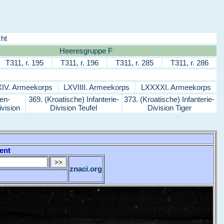
ht
Heeresgruppe F
T311, r. 195
T311, r. 196
T311, r. 285
T311, r. 286
IV. Armeekorps
LXVIIII. Armeekorps
LXXXXI. Armeekorps
en-
369. (Kroatische) Infanterie-
373. (Kroatische) Infanterie-
ivision
Division Teufel
Division Tiger
ent
znaci.org