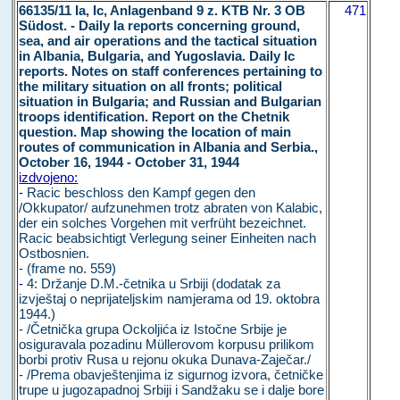
66135/11 Ia, Ic, Anlagenband 9 z. KTB Nr. 3 OB
471
Südost. - Daily Ia reports concerning ground,
sea, and air operations and the tactical situation
in Albania, Bulgaria, and Yugoslavia. Daily Ic
reports. Notes on staff conferences pertaining to
the military situation on all fronts; political
situation in Bulgaria; and Russian and Bulgarian
troops identification. Report on the Chetnik
question. Map showing the location of main
routes of communication in Albania and Serbia.,
October 16, 1944 - October 31, 1944
izdvojeno:
-
Racic beschloss den Kampf gegen den
/Okkupator/ aufzunehmen trotz abraten von Kalabic,
der ein solches Vorgehen mit verfrüht bezeichnet.
Racic beabsichtigt Verlegung seiner Einheiten nach
Ostbosnien.
- (frame no. 559)
-
4: Držanje D.M.-četnika u Srbiji (dodatak za
izvještaj o neprijateljskim namjerama od 19. oktobra
1944.)
- /Četnička grupa Ockoljića iz Istočne Srbije je
osiguravala pozadinu Müllerovom korpusu prilikom
borbi protiv Rusa u rejonu okuka Dunava-Zaječar./
- /Prema obavještenjima iz sigurnog izvora, četničke
trupe u jugozapadnoj Srbiji i Sandžaku se i dalje bore