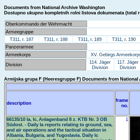
Documents from National Archive Washington
Dostupno ukupno kompletnih rolni listova dokumenata (total r
Oberkommando der Wehrmacht
Armeegruppe
T311, r. 187
T311, r. 188
T311, r. 189
T311, r. 190
Panzerarmee
Armeekorps
XV. Gebirgs Armeekorp
114. Jäger
117. Jäger
Division
Division
Division
Armijska grupa F (Heeresgruppe F) Documents from National
frame
description
no.
66135/10 Ia, Ic, Anlagenband 8 z. KTB Nr. 3 OB
1
Südost. - Daily Ia reports relating to ground, sea,
and air operations and the tactical situation in
Albania, Bulgaria, and Yugoslavia. Daily Ic