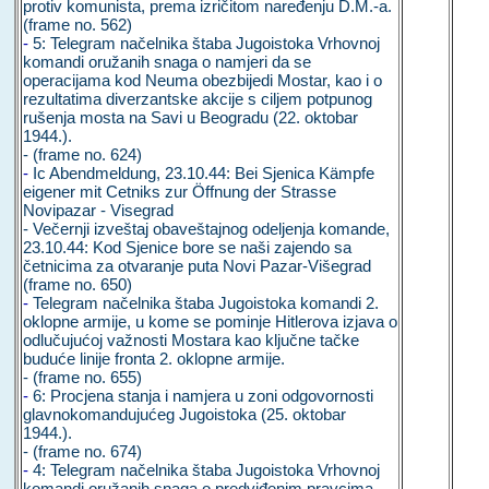
protiv komunista, prema izričitom naređenju D.M.-a.
(frame no. 562)
-
5: Telegram načelnika štaba Jugoistoka Vrhovnoj
komandi oružanih snaga o namjeri da se
operacijama kod Neuma obezbijedi Mostar, kao i o
rezultatima diverzantske akcije s ciljem potpunog
rušenja mosta na Savi u Beogradu (22. oktobar
1944.).
- (frame no. 624)
-
Ic Abendmeldung, 23.10.44: Bei Sjenica Kämpfe
eigener mit Cetniks zur Öffnung der Strasse
Novipazar - Visegrad
- Večernji izveštaj obaveštajnog odeljenja komande,
23.10.44: Kod Sjenice bore se naši zajendo sa
četnicima za otvaranje puta Novi Pazar-Višegrad
(frame no. 650)
-
Telegram načelnika štaba Jugoistoka komandi 2.
oklopne armije, u kome se pominje Hitlerova izjava o
odlučujućoj važnosti Mostara kao ključne tačke
buduće linije fronta 2. oklopne armije.
- (frame no. 655)
-
6: Procjena stanja i namjera u zoni odgovornosti
glavnokomandujućeg Jugoistoka (25. oktobar
1944.).
- (frame no. 674)
-
4: Telegram načelnika štaba Jugoistoka Vrhovnoj
komandi oružanih snaga o predviđenim pravcima