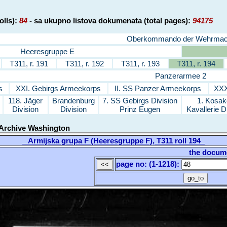
olls):
84
- sa ukupno listova dokumenata (total pages):
94175
Oberkommando der Wehrmac
Heeresgruppe E
T311, r. 191
T311, r. 192
T311, r. 193
T311, r. 194
Panzerarmee 2
s
XXI. Gebirgs Armeekorps
II. SS Panzer Armeekorps
XXX
118. Jäger
Brandenburg
7. SS Gebirgs Division
1. Kosak
Division
Division
Prinz Eugen
Kavallerie D
 Archive Washington
Armijska grupa F (Heeresgruppe F), T311 roll 194
the docum
page no: (1-1218)
: