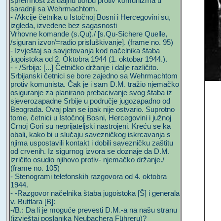
spremnost za daljnu borbu protiv komunizma u
saradnji sa Wehrmachtom.
- /Akcije četnika u Istočnoj Bosni i Hercegovini su,
izgleda, izvedene bez sagasnosti
Vrhovne komande (s.Qu)./ [s.Qu-Sichere Quelle,
/siguran izvor/=radio prisluškivanje]. (frame no. 95)
-
Izvještaj sa savjetovanja kod načelnika štaba
jugoistoka od 2. Oktobra 1944 (1. oktobar 1944.).
- - /Srbija: [...] Četničko držanje i dalje različito.
Srbijanski četnici se bore zajedno sa Wehrmachtom
protiv komunista. Čak je i sam D.M. tražio njemačko
osiguranje za planirano prebacivanje svog štaba iz
sjeverozapadne Srbije u područje jugozapadno od
Beograda. Ovaj plan se ipak nije ostvario. Suprotno
tome, četnici u Istočnoj Bosni, Hercegovini i južnoj
Crnoj Gori su neprijateljski nastrojeni. Kreću se ka
obali, kako bi u slučaju savezničkog iskrcavanja s
njima uspostavili kontakt i dobili savezničku zaštitu
od crvenih. Iz sigurnog izvora se doznaje da D.M.
izričito osudio njihovo protiv- njemačko držanje./
(frame no. 105)
-
Stenogrami telefonskih razgovora od 4. oktobra
1944.
- -Razgovor načelnika štaba jugoistoka [Š] i generala
v. Buttlara [B]:
-/B.: Da li je moguće prevesti D.M.-a na našu stranu
(izvještaj poslanika Neubachera Führeru)?