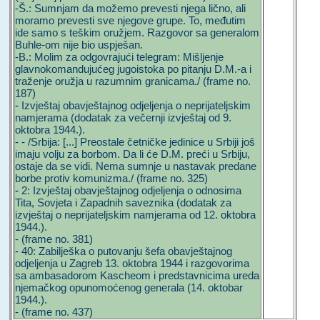
-Š.: Sumnjam da možemo prevesti njega lično, ali
moramo prevesti sve njegove grupe. To, međutim
ide samo s teškim oružjem. Razgovor sa generalom
Buhle-om nije bio uspješan.
-B.: Molim za odgovrajući telegram: Mišljenje
glavnokomandujućeg jugoistoka po pitanju D.M.-a i
traženje oružja u razumnim granicama./ (frame no.
187)
-
Izvještaj obavještajnog odjeljenja o neprijateljskim
namjerama (dodatak za večernji izvještaj od 9.
oktobra 1944.).
- - /Srbija: [...] Preostale četničke jedinice u Srbiji još
imaju volju za borbom. Da li će D.M. preći u Srbiju,
ostaje da se vidi. Nema sumnje u nastavak predane
borbe protiv komunizma./ (frame no. 325)
-
2: Izvještaj obavještajnog odjeljenja o odnosima
Tita, Sovjeta i Zapadnih saveznika (dodatak za
izvještaj o neprijateljskim namjerama od 12. oktobra
1944.).
- (frame no. 381)
-
40: Zabilješka o putovanju šefa obavještajnog
odjeljenja u Zagreb 13. oktobra 1944 i razgovorima
sa ambasadorom Kascheom i predstavnicima ureda
njemačkog opunomoćenog generala (14. oktobar
1944.).
- (frame no. 437)