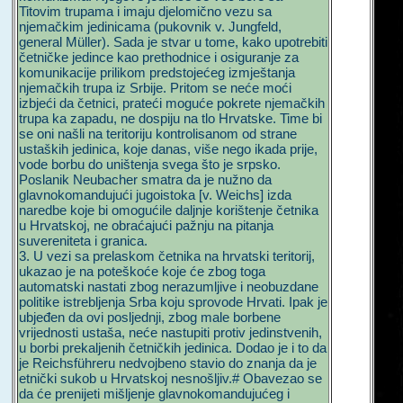
Titovim trupama i imaju djelomično vezu sa
njemačkim jedinicama (pukovnik v. Jungfeld,
general Müller). Sada je stvar u tome, kako upotrebiti
četničke jedince kao prethodnice i osiguranje za
komunikacije prilikom predstojećeg izmještanja
njemačkih trupa iz Srbije. Pritom se neće moći
izbjeći da četnici, prateći moguće pokrete njemačkih
trupa ka zapadu, ne dospiju na tlo Hrvatske. Time bi
se oni našli na teritoriju kontrolisanom od strane
ustaških jedinica, koje danas, više nego ikada prije,
vode borbu do uništenja svega što je srpsko.
Poslanik Neubacher smatra da je nužno da
glavnokomandujući jugoistoka [v. Weichs] izda
naredbe koje bi omogućile daljnje korištenje četnika
u Hrvatskoj, ne obraćajući pažnju na pitanja
suvereniteta i granica.
3. U vezi sa prelaskom četnika na hrvatski teritorij,
ukazao je na poteškoće koje će zbog toga
automatski nastati zbog nerazumljive i neobuzdane
politike istrebljenja Srba koju sprovode Hrvati. Ipak je
ubjeđen da ovi posljednji, zbog male borbene
vrijednosti ustaša, neće nastupiti protiv jedinstvenih,
u borbi prekaljenih četničkih jedinica. Dodao je i to da
je Reichsführeru nedvojbeno stavio do znanja da je
etnički sukob u Hrvatskoj nesnošljiv.# Obavezao se
da će prenijeti mišljenje glavnokomandujućeg i