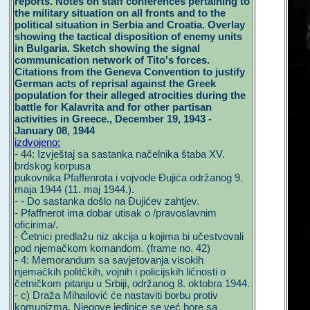
reports. Notes on staff conferences pertaining to
the military situation on all fronts and to the
political situation in Serbia and Croatia. Overlay
showing the tactical disposition of enemy units
in Bulgaria. Sketch showing the signal
communication network of Tito's forces.
Citations from the Geneva Convention to justify
German acts of reprisal against the Greek
population for their alleged atrocities during the
battle for Kalavrita and for other partisan
activities in Greece., December 19, 1943 -
January 08, 1944
izdvojeno:
-
44: Izvještaj sa sastanka načelnika štaba XV.
brdskog korpusa
pukovnika Pfaffenrota i vojvode Đujića održanog 9.
maja 1944 (11. maj 1944.).
- - Do sastanka došlo na Đujićev zahtjev.
- Pfaffnerot ima dobar utisak o /pravoslavnim
oficirima/.
- Četnici predlažu niz akcija u kojima bi učestvovali
pod njemačkom komandom. (frame no. 42)
-
4: Memorandum sa savjetovanja visokih
njemačkih politčkih, vojnih i policijskih ličnosti o
četničkom pitanju u Srbiji, održanog 8. oktobra 1944.
- c) Draža Mihailović će nastaviti borbu protiv
komunizma. Njegove jedinice se već bore sa