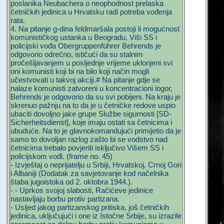
poslanika Neubachera o neophodnost prelaska
četničkih jedinica u Hrvatsku radi potreba vođenja
rata.
4. Na pitanje g-dina feldmaršala postoji li mogućnost
komunističkog ustanka u Beogradu, Viši SS i
policijski vođa Obergruppenführer Behrends je
odgovorio odrečno, ističući da su stalnim
pročešljavanjem u posljednje vrijeme uklonjeni svi
oni komunisti koji bi na bilo koji način mogli
učestvovati u takvoj akciji.# Na pitanje gdje se
nalaze komunisti zatvoreni u koncentracioni logor,
Behrends je odgovorio da su svi pobijeni. Na kraju je
skrenuo pažnju na to da je u četničke redove uspio
ubaciti dovoljno jake grupe Službe sigurnosti [SD-
Sicherheitsdienst], koje imaju ostati sa četnicima i
ubuduće. Na to je glavnokomandujući primijetio da je
samo to dovoljan razlog zašto bi se vodstvo nad
četnicima trebalo povjeriti isključivo Višem SS i
policijskom vođi. (frame no. 45)
-
Izvještaj o neprijatelju u Srbiji, Hrvatskoj, Crnoj Gori
i Albaniji (Dodatak za savjetovanje kod načelnika
štaba jugoistoka od 2. oktobra 1944.).
- - Uprkos svojoj slabosti, Račićeve jedinice
nastavljaju borbu protiv partizana.
- Usljed jakog partizanskog pritiska, još četničkih
jedinica, uključujući i one iz Istočne Srbije, su izrazile