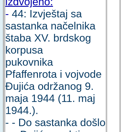
izdvojeno:
-
44: Izvještaj sa
sastanka načelnika
štaba XV. brdskog
korpusa
pukovnika
Pfaffenrota i vojvode
Đujića održanog 9.
maja 1944 (11. maj
1944.).
- - Do sastanka došlo