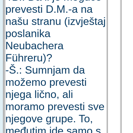
prevesti D.M.-a na
našu stranu (izvještaj
poslanika
Neubachera
Führeru)?
-Š.: Sumnjam da
možemo prevesti
njega lično, ali
moramo prevesti sve
njegove grupe. To,
međutim ide samo s