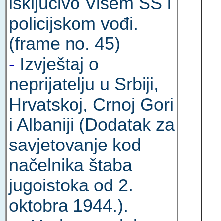
isključivo Višem SS i
policijskom vođi.
(frame no. 45)
-
Izvještaj o
neprijatelju u Srbiji,
Hrvatskoj, Crnoj Gori
i Albaniji (Dodatak za
savjetovanje kod
načelnika štaba
jugoistoka od 2.
oktobra 1944.).