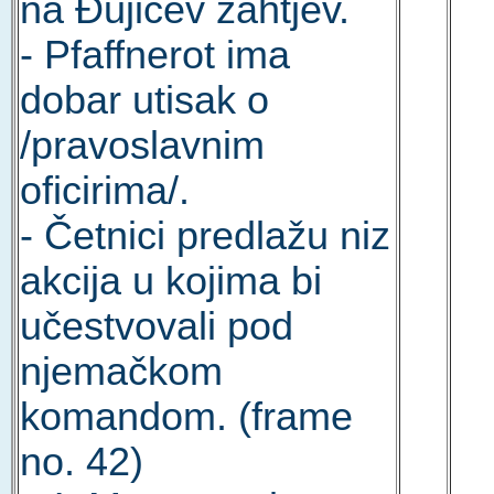
na Đujićev zahtjev.
- Pfaffnerot ima
dobar utisak o
/pravoslavnim
oficirima/.
- Četnici predlažu niz
akcija u kojima bi
učestvovali pod
njemačkom
komandom. (frame
no. 42)