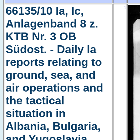
66135/10 Ia, Ic,
1
Anlagenband 8 z.
KTB Nr. 3 OB
Südost. - Daily Ia
reports relating to
ground, sea, and
air operations and
the tactical
situation in
Albania, Bulgaria,
and Yugoslavia.