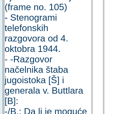
(frame no. 105)
-
Stenogrami
telefonskih
razgovora od 4.
oktobra 1944.
- -Razgovor
načelnika štaba
jugoistoka [Š] i
generala v. Buttlara
[B]:
-/B.: Da li je moguće