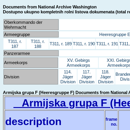
Documents from National Archive Washington
Dostupno ukupno kompletnih rolni listova dokumenata (total ro
Oberkommando der
Wehrmacht
Armeegruppe
Heeresgruppe 
T311, r.
T311, r.
T311, r. 189
T311, r. 190
T311, r. 191
T311,
187
188
Panzerarmee
XV. Gebirgs
XXI. Gebirg
Armeekorps
Armeekorps
Armeekorp
114.
117.
118.
Brande
Division
Jäger
Jäger
Jäger
Divis
Division
Division
Division
Armijska grupa F (Heeresgruppe F) Documents from National 
Armijska grupa F (Hee
description
frame
no.