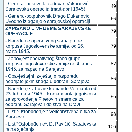
- General-pukovnik Radovan Vukanović:
49
Sarajevska operacija (mart-april 1945)
- General-potpukovnik Drago Đukanović:
66
Uvodno izlaganje o sarajevskoj operaciji
ZAPISANO U VRIJEME SARAJEVSKE
79
OPERACIJE
- Naređenje operativnog štaba grupe
korpusa Jugoslovenske armije, od 26.
79
marta 1945.
- Zapovjest operativnog štaba grupe
korpusa Jugoslovenske armije od 4. aprila
82
1945. za napad na Sarajevo
- Obavještajni izvještaj o rasporedu
86
neprijateljskih snaga u odbrani Sarajeva
- Naređenje vrhovne komande Vermahta od
23. februara 1945. i Komandanta jugoistoka
96
za sprovođenje Firerovih smernica za
odbranu Sarajeva i dejstva na Dravi
- List *Oslobođenje*: Veličanstvena bitka za
98
Sarajevo
- List *Oslobođenje*, D. Pavičić: Sarajevska
106
ratna sjećanja