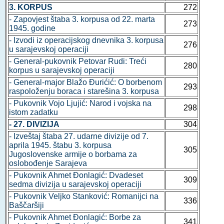
3. KORPUS
272
- Zapovjest štaba 3. korpusa od 22. marta
273
1945. godine
- Izvodi iz operacijskog dnevnika 3. korpusa
276
u sarajevskoj operaciji
- General-pukovnik Petovar Rudi: Treći
280
korpus u sarajevskoj operaciji
- General-major Blažo Đurićić: O borbenom
293
raspoloženju boraca i starešina 3. korpusa
- Pukovnik Vojo Ljujić: Narod i vojska na
298
istom zadatku
- 27. DIVIZIJA
304
- Izveštaj štaba 27. udarne divizije od 7.
aprila 1945. štabu 3. korpusa
305
Jugoslovenske armije o borbama za
oslobođenje Sarajeva
- Pukovnik Ahmet Đonlagić: Dvadeset
309
sedma divizija u sarajevskoj operaciji
- Pukovnik Veljko Stanković: Romanijci na
336
Baščaršiji
- Pukovnik Ahmet Đonlagić: Borbe za
341