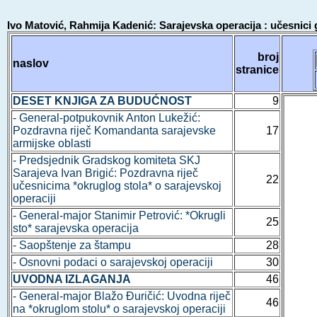
Ivo Matović, Rahmija Kadenić: Sarajevska operacija : učesnici
broj
naslov
stranice
DESET KNJIGA ZA BUDUĆNOST
9
- General-potpukovnik Anton Lukežić:
Pozdravna riječ Komandanta sarajevske
17
armijske oblasti
- Predsjednik Gradskog komiteta SKJ
Sarajeva Ivan Brigić: Pozdravna riječ
22
učesnicima *okruglog stola* o sarajevskoj
operaciji
- General-major Stanimir Petrović: *Okrugli
25
sto* sarajevska operacija
- Saopštenje za štampu
28
- Osnovni podaci o sarajevskoj operaciji
30
UVODNA IZLAGANJA
46
- General-major Blažo Đuričić: Uvodna riječ
46
na *okruglom stolu* o sarajevskoj operaciji