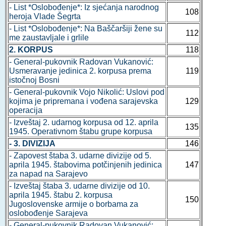
- List *Oslobođenje*: Iz sjećanja narodnog
108
heroja Vlade Šegrta
- List *Oslobođenje*: Na Baščaršiji žene su
112
me zaustavljale i grlile
2. KORPUS
118
- General-pukovnik Radovan Vukanović:
Usmeravanje jedinica 2. korpusa prema
119
istočnoj Bosni
- General-pukovnik Vojo Nikolić: Uslovi pod
kojima je pripremana i vođena sarajevska
129
operacija
- Izveštaj 2. udarnog korpusa od 12. aprila
135
1945. Operativnom štabu grupe korpusa
- 3. DIVIZIJA
146
- Zapovest štaba 3. udarne divizije od 5.
aprila 1945. štabovima potčinjenih jedinica
147
za napad na Sarajevo
- Izveštaj štaba 3. udarne divizije od 10.
aprila 1945. štabu 2. korpusa
150
Jugoslovenske armije o borbama za
oslobođenje Sarajeva
- General-pukovnik Radovan Vukanović: