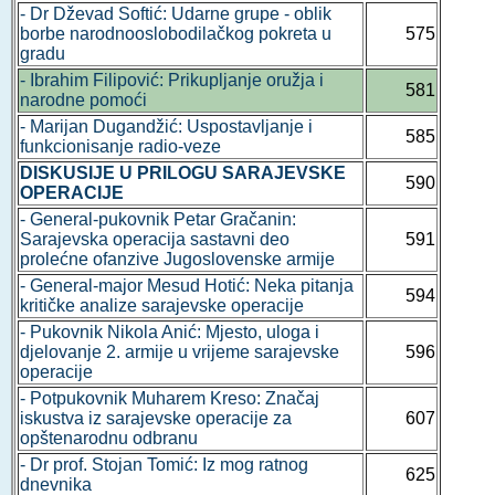
- Dr Dževad Softić: Udarne grupe - oblik
borbe narodnooslobodilačkog pokreta u
575
gradu
- Ibrahim Filipović: Prikupljanje oružja i
581
narodne pomoći
- Marijan Dugandžić: Uspostavljanje i
585
funkcionisanje radio-veze
DISKUSIJE U PRILOGU SARAJEVSKE
590
OPERACIJE
- General-pukovnik Petar Gračanin:
Sarajevska operacija sastavni deo
591
prolećne ofanzive Jugoslovenske armije
- General-major Mesud Hotić: Neka pitanja
594
kritičke analize sarajevske operacije
- Pukovnik Nikola Anić: Mjesto, uloga i
djelovanje 2. armije u vrijeme sarajevske
596
operacije
- Potpukovnik Muharem Kreso: Značaj
iskustva iz sarajevske operacije za
607
opštenarodnu odbranu
- Dr prof. Stojan Tomić: Iz mog ratnog
625
dnevnika