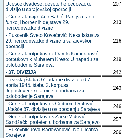
Učešće dvadeset devete hercegovačke
207
divizije u sarajevskoj operaciji
- General-major Aco Babić: Partijski rad u
funkciji borbenih dejstava 29.
213
hercegovačke divizije
- Pukovnik Sveto Kovačević: Neka iskustva
29. hercegovačke divizije u sarajevskoj
216
operaciji
- General-potpukovnik Danilo Komnenović i
potpukovnik Muharem Kreso: U napadu za
219
oslobođenje Sarajeva
- 37. DIVIZIJA
242
- Izveštaj štaba 37. udarne divizije od 7.
aprila 1945. štabu 2. korpusa
243
Jugoslovenske armije o borbama za
oslobođenje Sarajeva
- General-potpukovnik Čedomir Drulović:
246
Učešće 37. divizije u oslobođenju Sarajeva
- General-potpukovnik Žarko Vidović:
257
Sandžački proleteri u borbama za Sarajevo
- Pukovnik Jovo Radovanović: Na ulicama
266
Sarajeva