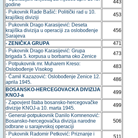
443
godine
- Pukovnik Rade Bašić: Politički rad u 10.
453
krajiškoj diviziji
- Pukovnik Drago Karasijević: Deseta
krajiška divizija u operaciji za oslobođenje
456
Sarajeva
- ZENIČKA GRUPA
471
- Pukovnik Drago Karasijević: Grupa
473
brigada 5. korpusa u borbama oko Zenice
- Potpukovnik mr. Muharem Kreso:
483
Oslobođenje Visokog
- Ćamil Kazazović: Oslobođenje Zenice 12.
486
aprila 1945.
BOSANSKO-HERCEGOVACKA DIVIZIJA
499
KNOJ-a
- Zapovjest štaba bosansko-hercegovačke
499
divizije KNOJ-a 10. marta 1945.
- General-potpukovnik Danilo Komnenović:
Bosansko-hercegovačka divizija narodne
506
odbrane u sarajevskoj operaciji
- Pukovnik Radomir Petković: Priznanje i
511