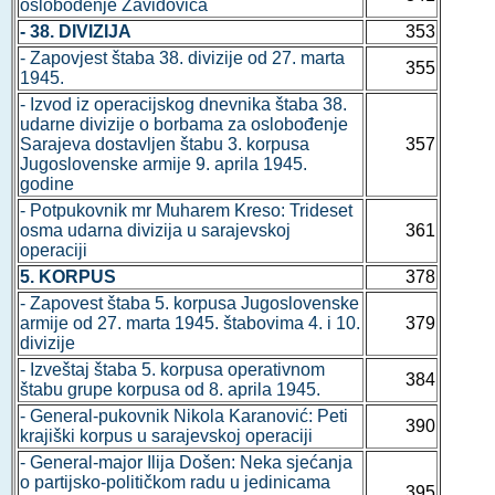
oslobođenje Zavidovića
- 38. DIVIZIJA
353
- Zapovjest štaba 38. divizije od 27. marta
355
1945.
- Izvod iz operacijskog dnevnika štaba 38.
udarne divizije o borbama za oslobođenje
Sarajeva dostavljen štabu 3. korpusa
357
Jugoslovenske armije 9. aprila 1945.
godine
- Potpukovnik mr Muharem Kreso: Trideset
osma udarna divizija u sarajevskoj
361
operaciji
5. KORPUS
378
- Zapovest štaba 5. korpusa Jugoslovenske
armije od 27. marta 1945. štabovima 4. i 10.
379
divizije
- Izveštaj štaba 5. korpusa operativnom
384
štabu grupe korpusa od 8. aprila 1945.
- General-pukovnik Nikola Karanović: Peti
390
krajiški korpus u sarajevskoj operaciji
- General-major Ilija Došen: Neka sjećanja
o partijsko-političkom radu u jedinicama
395