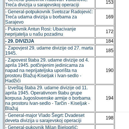
153
Treća divizija u sarajevskoj operaciji
- General-potpukovnik Svetozar Radojević:
Treća udarna divizija u borbama za
169
Sarajevo
- Pukovnik Antun Rosi: Ubacivanje
172
neprijatelja u našu pozadinu
- 29. DIVIZIJA
184
- Zapovjest 29. udarne divizije od 27. marta
185
1945.
- Zapovest štaba 29. udarne divizije od 4.
aprila 1945. potčinjenim jedinicama za
napad na neprijateljska uporišta na
190
prostoru Blažuj-Kiseljak i Ivan-sedlo -
Hadžići
- Izveštaj štaba 29. udarne divizije od 11.
aprila 1945. Operativnom štabu grupe
korpusa Jugoslovenske armije o borbama
194
na prostoru Ivan-sedlo - Tarčin - Kiseljak -
Blažuj
- General-major Vlado Šegrt: Dvadeset
198
deveta divizija u sarajevskoj operaciji
- General-pukovnik Milan Bjelogrlić: