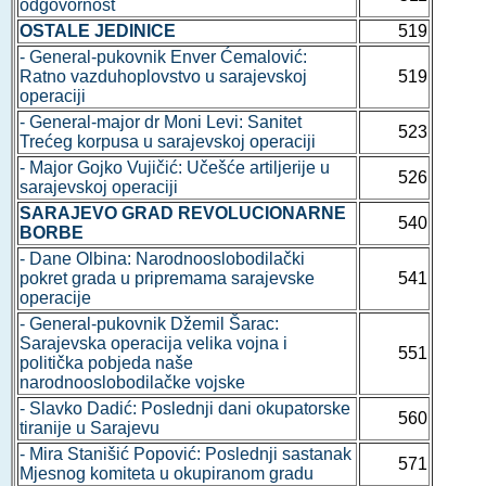
odgovornost
OSTALE JEDINICE
519
- General-pukovnik Enver Ćemalović:
Ratno vazduhoplovstvo u sarajevskoj
519
operaciji
- General-major dr Moni Levi: Sanitet
523
Trećeg korpusa u sarajevskoj operaciji
- Major Gojko Vujičić: Učešće artiljerije u
526
sarajevskoj operaciji
SARAJEVO GRAD REVOLUCIONARNE
540
BORBE
- Dane Olbina: Narodnooslobodilački
pokret grada u pripremama sarajevske
541
operacije
- General-pukovnik Džemil Šarac:
Sarajevska operacija velika vojna i
551
politička pobjeda naše
narodnooslobodilačke vojske
- Slavko Dadić: Poslednji dani okupatorske
560
tiranije u Sarajevu
- Mira Stanišić Popović: Poslednji sastanak
571
Mjesnog komiteta u okupiranom gradu