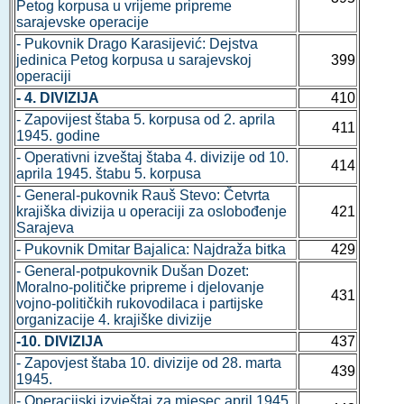
Petog korpusa u vrijeme pripreme
sarajevske operacije
- Pukovnik Drago Karasijević: Dejstva
jedinica Petog korpusa u sarajevskoj
399
operaciji
- 4. DIVIZIJA
410
- Zapovijest štaba 5. korpusa od 2. aprila
411
1945. godine
- Operativni izveštaj štaba 4. divizije od 10.
414
aprila 1945. štabu 5. korpusa
- General-pukovnik Rauš Stevo: Četvrta
krajiška divizija u operaciji za oslobođenje
421
Sarajeva
- Pukovnik Dmitar Bajalica: Najdraža bitka
429
- General-potpukovnik Dušan Dozet:
Moralno-političke pripreme i djelovanje
431
vojno-političkih rukovodilaca i partijske
organizacije 4. krajiške divizije
-10. DIVIZIJA
437
- Zapovjest štaba 10. divizije od 28. marta
439
1945.
- Operacijski izvještaj za mjesec april 1945.