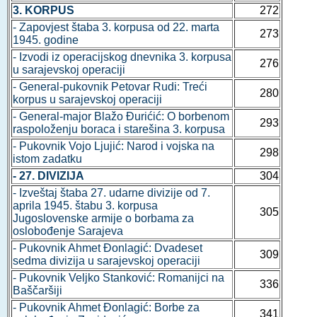
3. KORPUS
272
- Zapovjest štaba 3. korpusa od 22. marta
273
1945. godine
- Izvodi iz operacijskog dnevnika 3. korpusa
276
u sarajevskoj operaciji
- General-pukovnik Petovar Rudi: Treći
280
korpus u sarajevskoj operaciji
- General-major Blažo Đurićić: O borbenom
293
raspoloženju boraca i starešina 3. korpusa
- Pukovnik Vojo Ljujić: Narod i vojska na
298
istom zadatku
- 27. DIVIZIJA
304
- Izveštaj štaba 27. udarne divizije od 7.
aprila 1945. štabu 3. korpusa
305
Jugoslovenske armije o borbama za
oslobođenje Sarajeva
- Pukovnik Ahmet Đonlagić: Dvadeset
309
sedma divizija u sarajevskoj operaciji
- Pukovnik Veljko Stanković: Romanijci na
336
Baščaršiji
- Pukovnik Ahmet Đonlagić: Borbe za
341