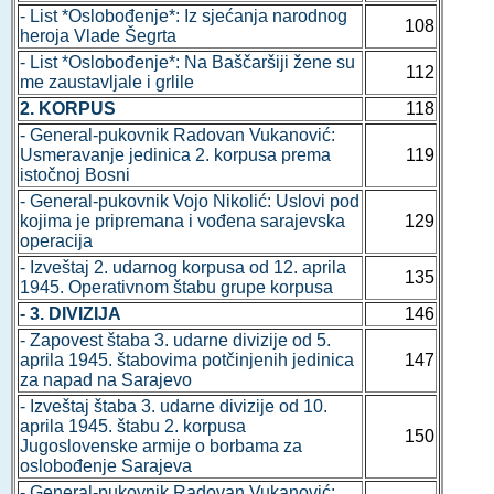
- List *Oslobođenje*: Iz sjećanja narodnog
108
heroja Vlade Šegrta
- List *Oslobođenje*: Na Baščaršiji žene su
112
me zaustavljale i grlile
2. KORPUS
118
- General-pukovnik Radovan Vukanović:
Usmeravanje jedinica 2. korpusa prema
119
istočnoj Bosni
- General-pukovnik Vojo Nikolić: Uslovi pod
kojima je pripremana i vođena sarajevska
129
operacija
- Izveštaj 2. udarnog korpusa od 12. aprila
135
1945. Operativnom štabu grupe korpusa
- 3. DIVIZIJA
146
- Zapovest štaba 3. udarne divizije od 5.
aprila 1945. štabovima potčinjenih jedinica
147
za napad na Sarajevo
- Izveštaj štaba 3. udarne divizije od 10.
aprila 1945. štabu 2. korpusa
150
Jugoslovenske armije o borbama za
oslobođenje Sarajeva
- General-pukovnik Radovan Vukanović: