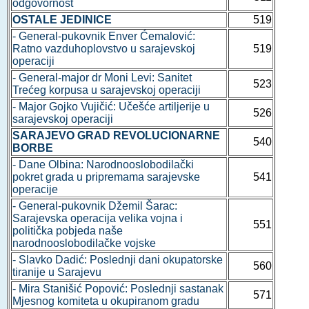
odgovornost
OSTALE JEDINICE
519
- General-pukovnik Enver Ćemalović:
Ratno vazduhoplovstvo u sarajevskoj
519
operaciji
- General-major dr Moni Levi: Sanitet
523
Trećeg korpusa u sarajevskoj operaciji
- Major Gojko Vujičić: Učešće artiljerije u
526
sarajevskoj operaciji
SARAJEVO GRAD REVOLUCIONARNE
540
BORBE
- Dane Olbina: Narodnooslobodilački
pokret grada u pripremama sarajevske
541
operacije
- General-pukovnik Džemil Šarac:
Sarajevska operacija velika vojna i
551
politička pobjeda naše
narodnooslobodilačke vojske
- Slavko Dadić: Poslednji dani okupatorske
560
tiranije u Sarajevu
- Mira Stanišić Popović: Poslednji sastanak
571
Mjesnog komiteta u okupiranom gradu