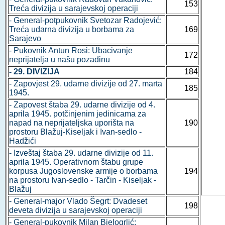
153
Treća divizija u sarajevskoj operaciji
- General-potpukovnik Svetozar Radojević:
Treća udarna divizija u borbama za
169
Sarajevo
- Pukovnik Antun Rosi: Ubacivanje
172
neprijatelja u našu pozadinu
- 29. DIVIZIJA
184
- Zapovjest 29. udarne divizije od 27. marta
185
1945.
- Zapovest štaba 29. udarne divizije od 4.
aprila 1945. potčinjenim jedinicama za
napad na neprijateljska uporišta na
190
prostoru Blažuj-Kiseljak i Ivan-sedlo -
Hadžići
- Izveštaj štaba 29. udarne divizije od 11.
aprila 1945. Operativnom štabu grupe
korpusa Jugoslovenske armije o borbama
194
na prostoru Ivan-sedlo - Tarčin - Kiseljak -
Blažuj
- General-major Vlado Šegrt: Dvadeset
198
deveta divizija u sarajevskoj operaciji
- General-pukovnik Milan Bjelogrlić: