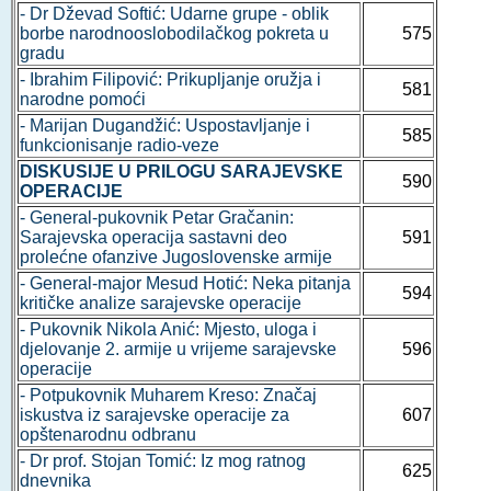
- Dr Dževad Softić: Udarne grupe - oblik
borbe narodnooslobodilačkog pokreta u
575
gradu
- Ibrahim Filipović: Prikupljanje oružja i
581
narodne pomoći
- Marijan Dugandžić: Uspostavljanje i
585
funkcionisanje radio-veze
DISKUSIJE U PRILOGU SARAJEVSKE
590
OPERACIJE
- General-pukovnik Petar Gračanin:
Sarajevska operacija sastavni deo
591
prolećne ofanzive Jugoslovenske armije
- General-major Mesud Hotić: Neka pitanja
594
kritičke analize sarajevske operacije
- Pukovnik Nikola Anić: Mjesto, uloga i
djelovanje 2. armije u vrijeme sarajevske
596
operacije
- Potpukovnik Muharem Kreso: Značaj
iskustva iz sarajevske operacije za
607
opštenarodnu odbranu
- Dr prof. Stojan Tomić: Iz mog ratnog
625
dnevnika