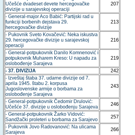
Učešće dvadeset devete hercegovačke
207
divizije u sarajevskoj operaciji
- General-major Aco Babić: Partijski rad u
funkciji borbenih dejstava 29.
213
hercegovačke divizije
- Pukovnik Sveto Kovačević: Neka iskustva
29. hercegovačke divizije u sarajevskoj
216
operaciji
- General-potpukovnik Danilo Komnenović i
potpukovnik Muharem Kreso: U napadu za
219
oslobođenje Sarajeva
- 37. DIVIZIJA
242
- Izveštaj štaba 37. udarne divizije od 7.
aprila 1945. štabu 2. korpusa
243
Jugoslovenske armije o borbama za
oslobođenje Sarajeva
- General-potpukovnik Čedomir Drulović:
246
Učešće 37. divizije u oslobođenju Sarajeva
- General-potpukovnik Žarko Vidović:
257
Sandžački proleteri u borbama za Sarajevo
- Pukovnik Jovo Radovanović: Na ulicama
266
Sarajeva