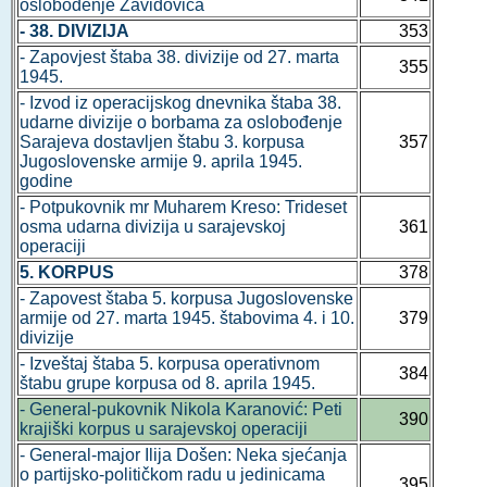
oslobođenje Zavidovića
- 38. DIVIZIJA
353
- Zapovjest štaba 38. divizije od 27. marta
355
1945.
- Izvod iz operacijskog dnevnika štaba 38.
udarne divizije o borbama za oslobođenje
Sarajeva dostavljen štabu 3. korpusa
357
Jugoslovenske armije 9. aprila 1945.
godine
- Potpukovnik mr Muharem Kreso: Trideset
osma udarna divizija u sarajevskoj
361
operaciji
5. KORPUS
378
- Zapovest štaba 5. korpusa Jugoslovenske
armije od 27. marta 1945. štabovima 4. i 10.
379
divizije
- Izveštaj štaba 5. korpusa operativnom
384
štabu grupe korpusa od 8. aprila 1945.
- General-pukovnik Nikola Karanović: Peti
390
krajiški korpus u sarajevskoj operaciji
- General-major Ilija Došen: Neka sjećanja
o partijsko-političkom radu u jedinicama
395