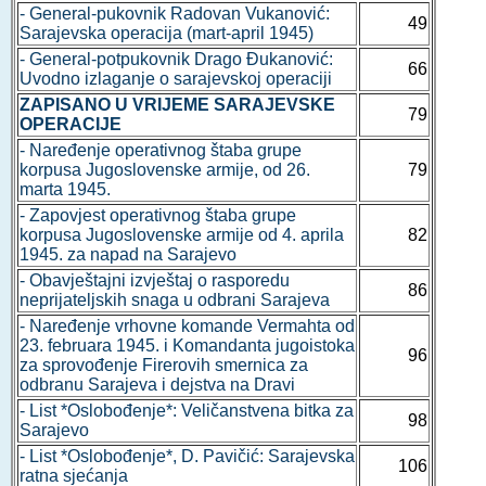
- General-pukovnik Radovan Vukanović:
49
Sarajevska operacija (mart-april 1945)
- General-potpukovnik Drago Đukanović:
66
Uvodno izlaganje o sarajevskoj operaciji
ZAPISANO U VRIJEME SARAJEVSKE
79
OPERACIJE
- Naređenje operativnog štaba grupe
korpusa Jugoslovenske armije, od 26.
79
marta 1945.
- Zapovjest operativnog štaba grupe
korpusa Jugoslovenske armije od 4. aprila
82
1945. za napad na Sarajevo
- Obavještajni izvještaj o rasporedu
86
neprijateljskih snaga u odbrani Sarajeva
- Naređenje vrhovne komande Vermahta od
23. februara 1945. i Komandanta jugoistoka
96
za sprovođenje Firerovih smernica za
odbranu Sarajeva i dejstva na Dravi
- List *Oslobođenje*: Veličanstvena bitka za
98
Sarajevo
- List *Oslobođenje*, D. Pavičić: Sarajevska
106
ratna sjećanja