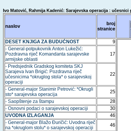
Ivo Matović, Rahmija Kadenić: Sarajevska operacija : učesnici
broj
naslov
stranice
DESET KNJIGA ZA BUDUĆNOST
9
- General-potpukovnik Anton Lukežić:
Pozdravna riječ Komandanta sarajevske
17
armijske oblasti
- Predsjednik Gradskog komiteta SKJ
Sarajeva Ivan Brigić: Pozdravna riječ
22
učesnicima *okruglog stola* o sarajevskoj
operaciji
- General-major Stanimir Petrović: *Okrugli
25
sto* sarajevska operacija
- Saopštenje za štampu
28
- Osnovni podaci o sarajevskoj operaciji
30
UVODNA IZLAGANJA
46
- General-major Blažo Đuričić: Uvodna riječ
46
na *okruglom stolu* o sarajevskoj operaciji