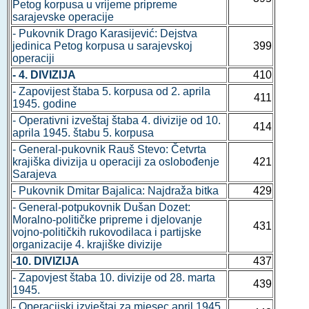
Petog korpusa u vrijeme pripreme
sarajevske operacije
- Pukovnik Drago Karasijević: Dejstva
jedinica Petog korpusa u sarajevskoj
399
operaciji
- 4. DIVIZIJA
410
- Zapovijest štaba 5. korpusa od 2. aprila
411
1945. godine
- Operativni izveštaj štaba 4. divizije od 10.
414
aprila 1945. štabu 5. korpusa
- General-pukovnik Rauš Stevo: Četvrta
krajiška divizija u operaciji za oslobođenje
421
Sarajeva
- Pukovnik Dmitar Bajalica: Najdraža bitka
429
- General-potpukovnik Dušan Dozet:
Moralno-političke pripreme i djelovanje
431
vojno-političkih rukovodilaca i partijske
organizacije 4. krajiške divizije
-10. DIVIZIJA
437
- Zapovjest štaba 10. divizije od 28. marta
439
1945.
- Operacijski izvještaj za mjesec april 1945.