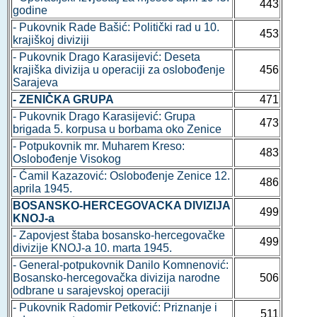
443
godine
- Pukovnik Rade Bašić: Politički rad u 10.
453
krajiškoj diviziji
- Pukovnik Drago Karasijević: Deseta
krajiška divizija u operaciji za oslobođenje
456
Sarajeva
- ZENIČKA GRUPA
471
- Pukovnik Drago Karasijević: Grupa
473
brigada 5. korpusa u borbama oko Zenice
- Potpukovnik mr. Muharem Kreso:
483
Oslobođenje Visokog
- Ćamil Kazazović: Oslobođenje Zenice 12.
486
aprila 1945.
BOSANSKO-HERCEGOVACKA DIVIZIJA
499
KNOJ-a
- Zapovjest štaba bosansko-hercegovačke
499
divizije KNOJ-a 10. marta 1945.
- General-potpukovnik Danilo Komnenović:
Bosansko-hercegovačka divizija narodne
506
odbrane u sarajevskoj operaciji
- Pukovnik Radomir Petković: Priznanje i
511